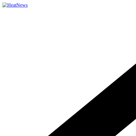
Přeskočit
na
obsah