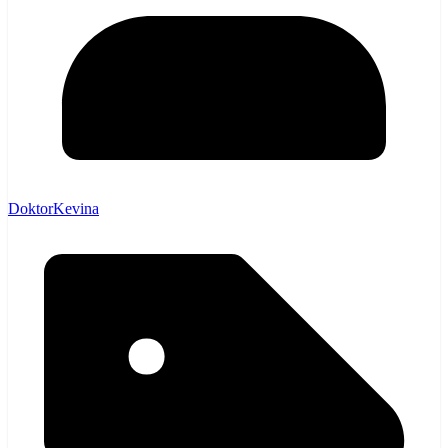
DoktorKevina