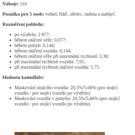
Náboje:
110
Posádka pro 5 osob:
velitel, řidič, střelec, radista a nabíječ.
Rozměření pohledu:
po výstřelu: 2 877;
během otáčení věže: 0,077;
během pohyb: 0,144;
během otáčení vozidla: 0,144;
během otáčení věže při maximální rychlostí: 3,38;
při maximální rychlosti vozidla: 7,91;
při maximální rychlosti otáčení vozidla: 5,75.
Hodnota kamufláže:
Maskování stojícího vozidla: 20,5%/5,66% (pro stojící
vozidlo / pro stojící vozidlo po výstřelu)
Maskování vozidla v pohybu: 20,5%/5,66% (pro stojící
vozidlo / pro stojící vozidlo po výstřelu)