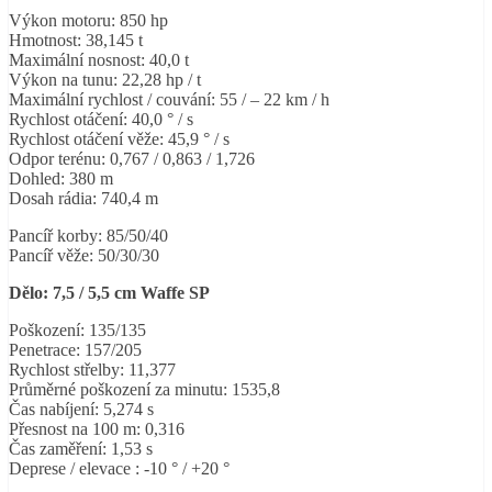
Výkon motoru: 850 hp
Hmotnost: 38,145 t
Maximální nosnost: 40,0 t
Výkon na tunu: 22,28 hp / t
Maximální rychlost / couvání: 55 / – 22 km / h
Rychlost otáčení: 40,0 ° / s
Rychlost otáčení věže: 45,9 ° / s
Odpor terénu: 0,767 / 0,863 / 1,726
Dohled: 380 m
Dosah rádia: 740,4 m
Pancíř korby: 85/50/40
Pancíř věže: 50/30/30
Dělo: 7,5 / 5,5 cm Waffe SP
Poškození: 135/135
Penetrace: 157/205
Rychlost střelby: 11,377
Průměrné poškození za minutu: 1535,8
Čas nabíjení: 5,274 s
Přesnost na 100 m: 0,316
Čas zaměření: 1,53 s
Deprese / elevace : -10 ° / +20 °