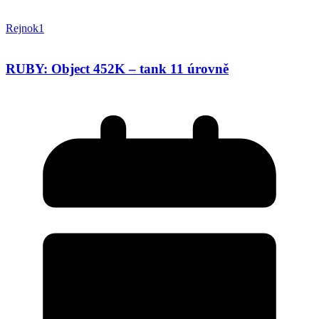
Rejnok1
RUBY: Object 452K – tank 11 úrovně