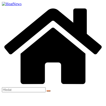
Přeskočit
na
obsah