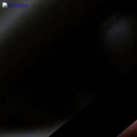
Přeskočit
na
obsah