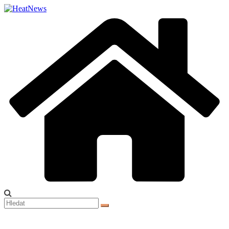
Přeskočit
na
obsah