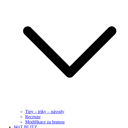
Tipy – triky – návody
Recenze
Modifikace za hranou
WoT BLITZ