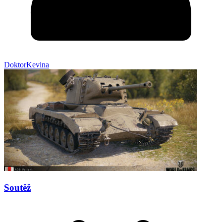
DoktorKevina
Soutěž