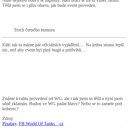
Naše nejhorší obavy se naplnily. Jako hráči se mi to vůbec nelíbí.
Těšil jsem se i přes obavu, jak bude event proveden.
Troch černého humoru
Edit: tak tu máme pár oficiálních vyjádření… Na jednu stranu lepší
nic, než aby event byl plný bugů a průšvihů…
Známe kvalitu provedení od WG, ale i tak jsem se těšil a nyní jsem
silně zklamán. Budou ve WG padat hlavy? Nebo se to zamete pod
koberec?
Zdroj:
Pixabay
,
FB World Of Tanks__cz