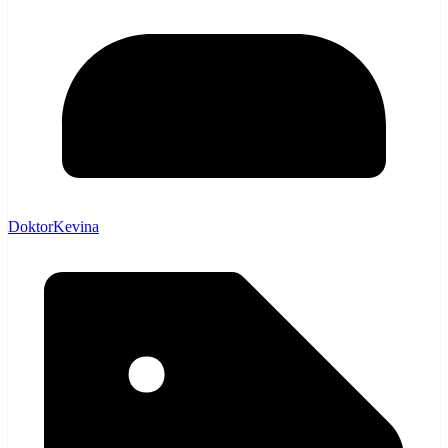
DoktorKevina