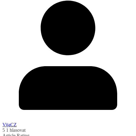
VijaCZ
5
1
hlasovat
Article Rating