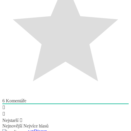
6
Komentáře
Nejstarší
Nejnovější
Nejvíce hlasů