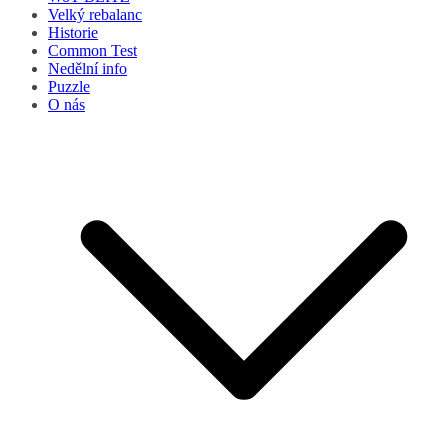
Velký rebalanc
Historie
Common Test
Nedělní info
Puzzle
O nás