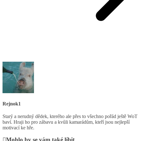
Rejnok1
Starý a nerudný dědek, kterého ale přes to všechno pořád ještě WoT
baví. Hraji ho pro zábavu a kvůli kamarádům, kteří jsou nejlepší
motivací ke hře.
Mohlo by se vám také líbit