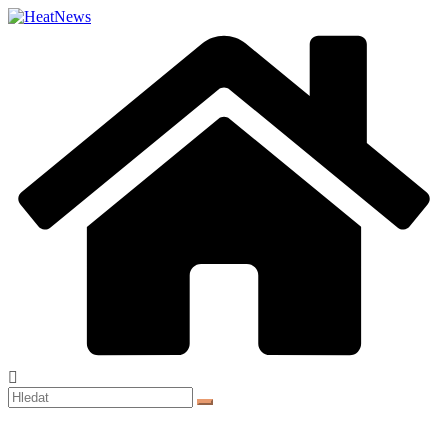
Přeskočit
na
obsah