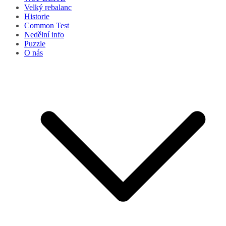
Velký rebalanc
Historie
Common Test
Nedělní info
Puzzle
O nás