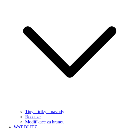
Tipy – triky – návody
Recenze
Modifikace za hranou
WoT BLITZ