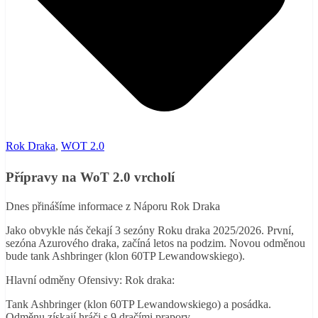
Rok Draka
,
WOT 2.0
Přípravy na WoT 2.0 vrcholí
Dnes přinášíme informace z Náporu Rok Draka
Jako obvykle nás čekají 3 sezóny Roku draka 2025/2026. První,
sezóna Azurového draka, začíná letos na podzim. Novou odměnou
bude tank Ashbringer (klon 60TP Lewandowskiego).
Hlavní odměny Ofensivy: Rok draka:
Tank Ashbringer (klon 60TP Lewandowskiego) a posádka.
Odměnu získají hráči s 9 dračími prapory.