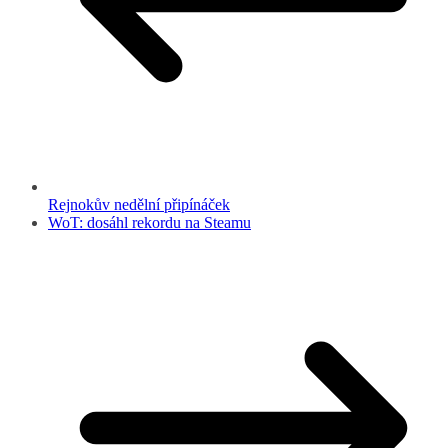
Rejnokův nedělní připínáček
WoT: dosáhl rekordu na Steamu