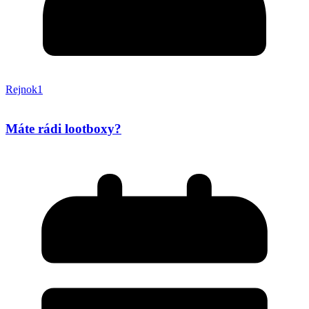
Rejnok1
Máte rádi lootboxy?