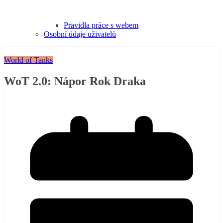
Pravidla práce s webem
Osobní údaje uživatelů
World of Tanks
WoT 2.0: Nápor Rok Draka