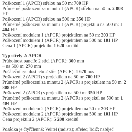
Poškození 1 (APCR) střelou na 50 m:
700
HP
Průměrné poškození za minutu 1 (APCR) střelou na 50 m:
2 808
HP
Poškození 1 (APCR) střelou na 500 m:
350
HP
Průměrné poškození za minutu 1 (APCR) projektilu na 500 m:
1
404
HP
Poškození modulem 1 (APCR) projektilem na 50 m:
203
HP
Poškození modulem 1 (APCR) projektilem na 500 m:
101
HP
Cena 1 (APCR) projektilu:
1 620
kreditů
Typ střely 2: APCR
Průbojnost pancíře 2 střel (APCR):
300
mm
– na 500 m:
270
mm
Počáteční rychlost letu 2 střel (APCR):
1 670
m/s
Poškození 2 (APCR) s projektilem na 50 m:
700
HP
Průměrné poškození za minutu 2 (APCR) s projektilem na 50 m:
2
808
HP
Poškození 2 (APCR) s projektilem na 500 m:
350
HP
Průměrné poškození za minutu 2 (APCR) s projektil na 500 m:
1
404
HP
Poškození modulem 2 (APCR) projektilem na 50 m:
203
HP
Poškození modulem 2 (APCR) projektilem na 500 m:
101
HP
Cena projektilu 2 (APCR):
5 200
kreditů
Posádka je čtyřčlenná: Velitel (radista); střelec; řidič; nabíječ.