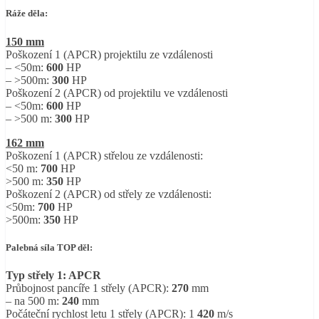
Ráže děla:
150 mm
Poškození 1 (APCR) projektilu ze vzdálenosti
– <50m:
600
HP
– >500m:
300
HP
Poškození 2 (APCR) od projektilu ve vzdálenosti
– <50m:
600
HP
– >500 m:
300
HP
162 mm
Poškození 1 (APCR) střelou ze vzdálenosti:
<50 m:
700
HP
>500 m:
350
HP
Poškození 2 (APCR) od střely ze vzdálenosti:
<50m:
700
HP
>500m:
350
HP
Palebná síla TOP děl:
Typ střely 1: APCR
Průbojnost pancíře 1 střely (APCR):
270
mm
– na 500 m:
240
mm
Počáteční rychlost letu 1 střely (APCR): 1
420
m/s