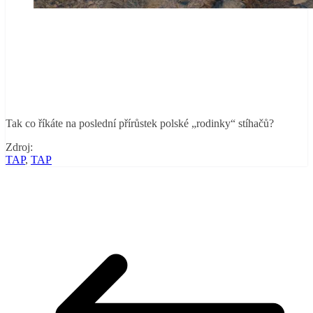
Tak co říkáte na poslední přírůstek polské „rodinky“ stíhačů?
Zdroj:
TAP
,
TAP