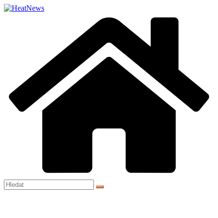
Přeskočit
na
obsah