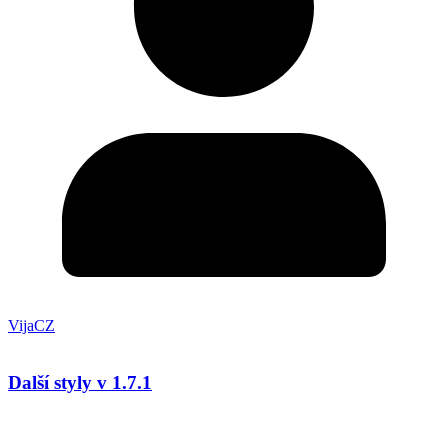
VijaCZ
Další styly v 1.7.1