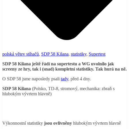
polská větev stíhačů
,
SDP 58 Kilana
,
statistiky
,
Supertest
SDP 58 Kilana ještě řádí na supertestu a WG uvolnilo jak
screeny ze hry, tak i (snad) kompletní statistiky. Tak hurá na ně.
O SDP 58 jsme naposledy psali
tady
, před 4 dny.
SDP 58 Kilana
(Polsko, TD-8, stromový, mechanika: zbraň s
hlubokým vývrtem hlavně)
Výkonnostní statistiky
jsou ovlivněny
hlubokým vývrtem hlavně