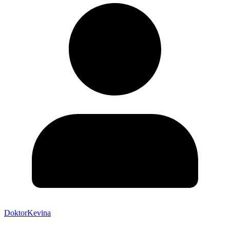
DoktorKevina