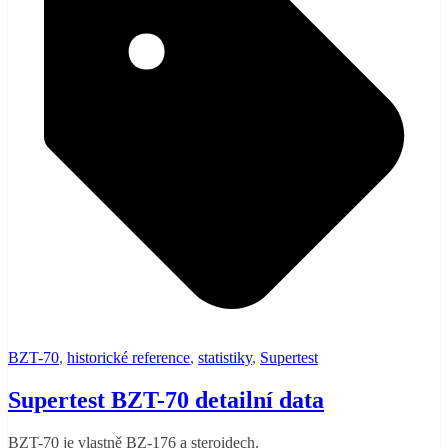
BZT-70
,
historické reference
,
statistiky
,
Supertest
Supertest BZT-70 detailní data
BZT-70 je vlastně BZ-176 a steroidech.