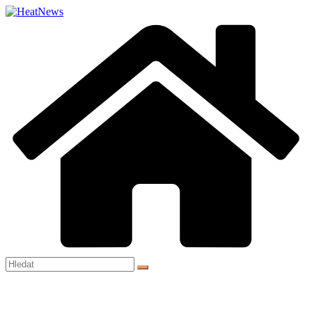
Přeskočit
na
obsah