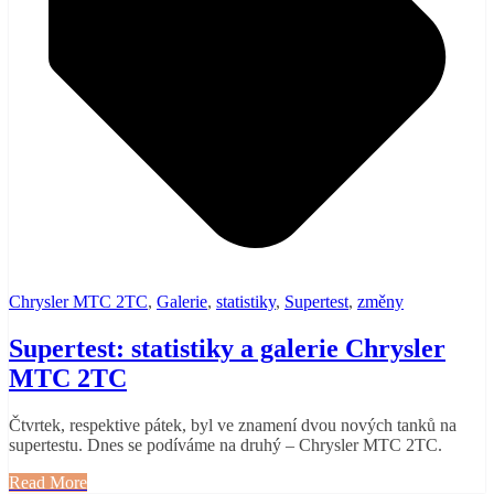
Chrysler MTC 2TC
,
Galerie
,
statistiky
,
Supertest
,
změny
Supertest: statistiky a galerie Chrysler
MTC 2TC
Čtvrtek, respektive pátek, byl ve znamení dvou nových tanků na
supertestu. Dnes se podíváme na druhý – Chrysler MTC 2TC.
Read More