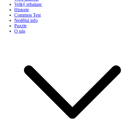
Velký rebalanc
Historie
Common Test
Nedělní info
Puzzle
O nás