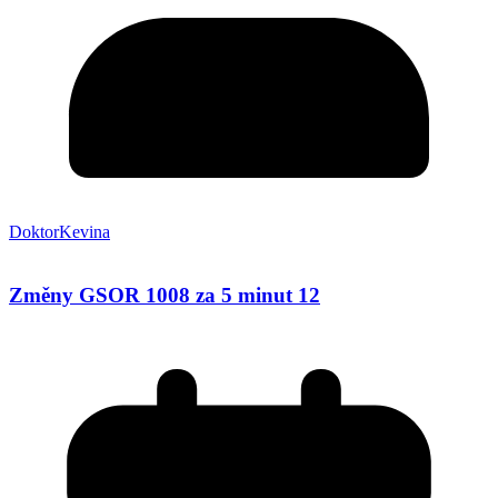
DoktorKevina
Změny GSOR 1008 za 5 minut 12