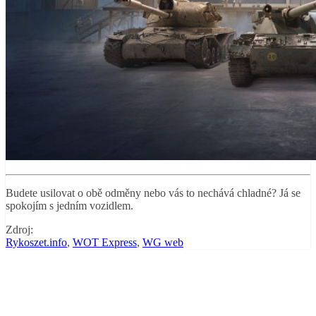
Budete usilovat o obě odměny nebo vás to nechává chladné? Já se
spokojím s jedním vozidlem.
Zdroj:
Rykoszet.info
,
WOT Express
,
WG web