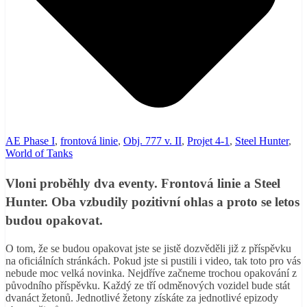
AE Phase I
,
frontová linie
,
Obj. 777 v. II
,
Projet 4-1
,
Steel Hunter
,
World of Tanks
Vloni proběhly dva eventy. Frontová linie a Steel
Hunter. Oba vzbudily pozitivní ohlas a proto se letos
budou opakovat.
O tom, že se budou opakovat jste se jistě dozvěděli již z příspěvku
na oficiálních stránkách. Pokud jste si pustili i video, tak toto pro vás
nebude moc velká novinka. Nejdříve začneme trochou opakování z
původního příspěvku. Každý ze tří odměnových vozidel bude stát
dvanáct žetonů. Jednotlivé žetony získáte za jednotlivé epizody