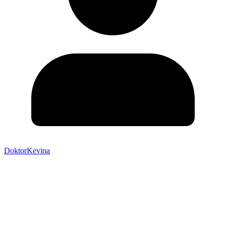
DoktorKevina