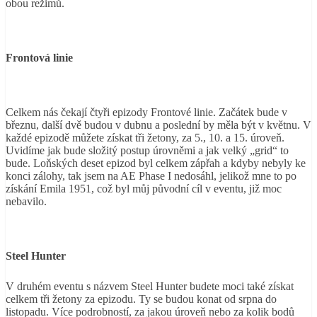
obou režimů.
Frontová linie
Celkem nás čekají čtyři epizody Frontové linie. Začátek bude v
březnu, další dvě budou v dubnu a poslední by měla být v květnu. V
každé epizodě můžete získat tři žetony, za 5., 10. a 15. úroveň.
Uvidíme jak bude složitý postup úrovněmi a jak velký „grid“ to
bude. Loňských deset epizod byl celkem zápřah a kdyby nebyly ke
konci zálohy, tak jsem na AE Phase I nedosáhl, jelikož mne to po
získání Emila 1951, což byl můj původní cíl v eventu, již moc
nebavilo.
Steel Hunter
V druhém eventu s názvem Steel Hunter budete moci také získat
celkem tři žetony za epizodu. Ty se budou konat od srpna do
listopadu. Více podrobností, za jakou úroveň nebo za kolik bodů