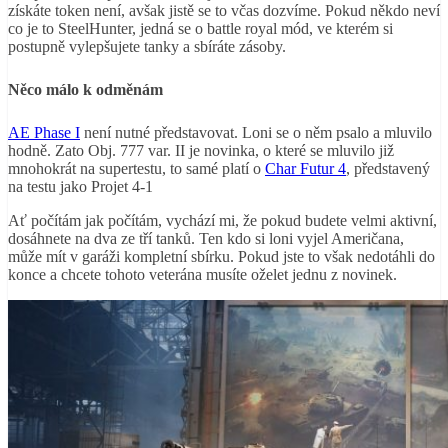
získáte token není, avšak jistě se to včas dozvíme. Pokud někdo neví
co je to SteelHunter, jedná se o battle royal mód, ve kterém si
postupně vylepšujete tanky a sbíráte zásoby.
Něco málo k odměnám
AE Phase I
není nutné představovat. Loni se o něm psalo a mluvilo
hodně. Zato Obj. 777 var. II je novinka, o které se mluvilo již
mnohokrát na supertestu, to samé platí o
Char Futur 4
, představený
na testu jako Projet 4-1
Ať počítám jak počítám, vychází mi, že pokud budete velmi aktivní,
dosáhnete na dva ze tří tanků. Ten kdo si loni vyjel Američana,
může mít v garáži kompletní sbírku. Pokud jste to však nedotáhli do
konce a chcete tohoto veterána musíte oželet jednu z novinek.