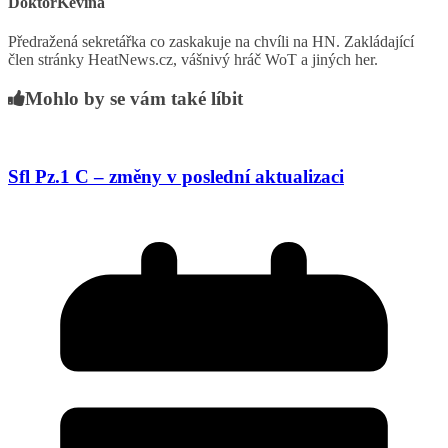
DoktorKevina
Předražená sekretářka co zaskakuje na chvíli na HN. Zakládající
člen stránky HeatNews.cz, vášnivý hráč WoT a jiných her.
Mohlo by se vám také líbit
Sfl Pz.1 C – změny v poslední aktualizaci