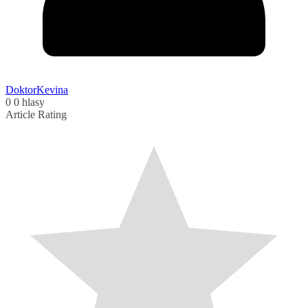
DoktorKevina
0
0
hlasy
Article Rating