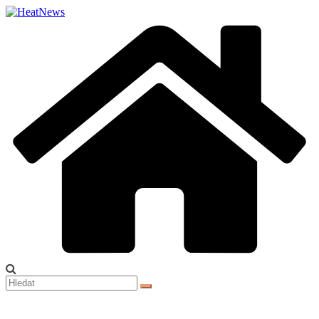
Přeskočit
na
obsah