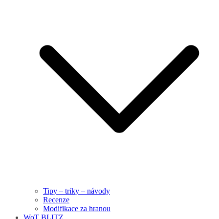
Tipy – triky – návody
Recenze
Modifikace za hranou
WoT BLITZ