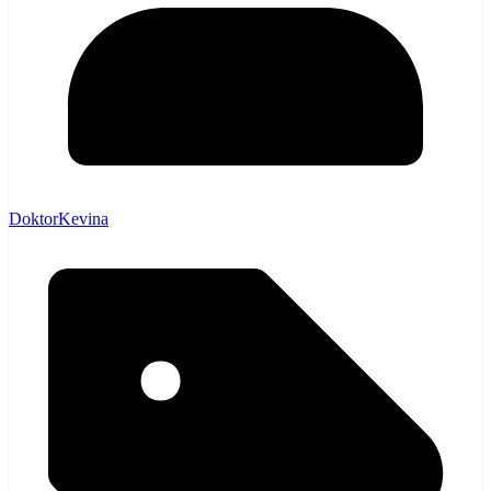
DoktorKevina