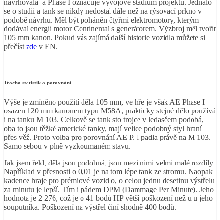
navrhovala a Phase I označuje vývojové stadium projektu. Jednalo
se o studii a tank se nikdy nedostal dále než na rýsovací prkno v
podobě návrhu. Měl být poháněn čtyřmi elektromotory, kterým
dodával energii motor Continental s generátorem. Výzbroj měl tvořit
105 mm kanon. Pokud vás zajímá další historie vozidla můžete si
přečíst
zde
v EN.
Trocha statistik a porovnání
Výše je zmíněno použití děla 105 mm, ve hře je však AE Phase I
osazen 120 mm kanonem typu M58A, prakticky stejné dělo používá
i na tanku M 103. Celkově se tank sto trojce v ledasčem podobá,
oba to jsou těžké americké tanky, mají velice podobný styl hraní
přes věž. Proto volba pro porovnání AE P. I padla právě na M 103.
Samo sebou v plně vyzkoumaném stavu.
Jak jsem řekl, děla jsou podobná, jsou mezi nimi velmi malé rozdíly.
Například v přesnosti o 0,01 je na tom lépe tank ze stromu. Naopak
kadence hraje pro prémiové vozidlo, o celou jednu desetinu výstřelu
za minutu je lepší. Tím i pádem DPM (Dammage Per Minute). Jeho
hodnota je 2 276, což je o 41 bodů HP větší poškození než u u jeho
souputníka. Poškození na výstřel činí shodně 400 bodů.