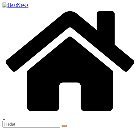
Přeskočit
na
obsah