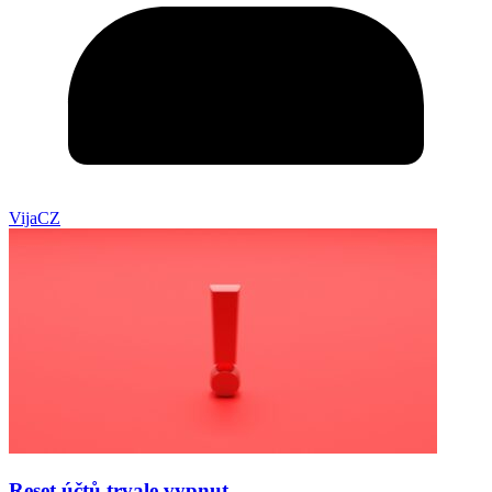
VijaCZ
Reset účtů trvale vypnut