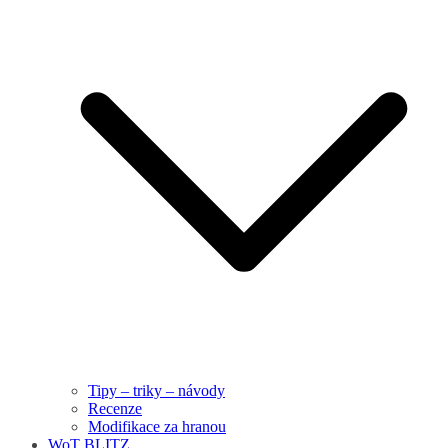
Tipy – triky – návody
Recenze
Modifikace za hranou
WoT BLITZ