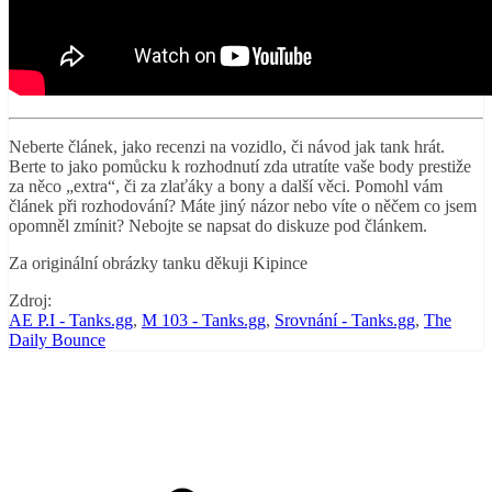
Neberte článek, jako recenzi na vozidlo, či návod jak tank hrát.
Berte to jako pomůcku k rozhodnutí zda utratíte vaše body prestiže
za něco „extra“, či za zlaťáky a bony a další věci. Pomohl vám
článek při rozhodování? Máte jiný názor nebo víte o něčem co jsem
opomněl zmínit? Nebojte se napsat do diskuze pod článkem.
Za originální obrázky tanku děkuji Kipince
Zdroj:
AE P.I - Tanks.gg
,
M 103 - Tanks.gg
,
Srovnání - Tanks.gg
,
The
Daily Bounce