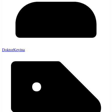
DoktorKevina