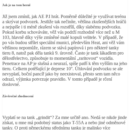
Jak je na tom herně
Již jsem zmínil, jak AE P.I hrát. Poměrně důležité je využívat terénu
a skrývat podvozek. Jestliže tak nečiníte, většina zkušenějších hráčů
a nejspíše i ti méně zkušení vás rozstřílí, díky slabému podvozku.
Pokud korbu schováváte, věž vás podrží rozhodně více než u M
103, hlavně díky výše zmíněné malé kopuli velitele. V případě, že
po vás budou střílet speciální munici, především Heat, ani věž vám
většinou nepomůže, rázem se stává papírová i pro některé tanky
tieru 8, natož pak děla tanků 9. úrovně. Často je tank lákadlem pro
dělostřelectvo, způsobuje to momentální „raritovost“ vozidla.
Penetrace na AP je slušná a neurazí, spíše patří k těm vyšším na jeho
tieru. Celkem potěšující je deprese 10°. Úhlování podvozku se ale
nevyplatí, boční pancíř jako by neexistoval, přesto sem tam něco
odrazí, výjimka potvrzuje pravidlo. V tomto případě je rčení
doslovné.
Závěrečné zhodnocení
Vyplatí se na tank „grindit“? Za mne určitě ano. Nedá se nikde jinde
získat, u mne má podobný status jako T-55A a nebo jiné odměnové
tanky. O proti německému střednímu tanku je malinko více