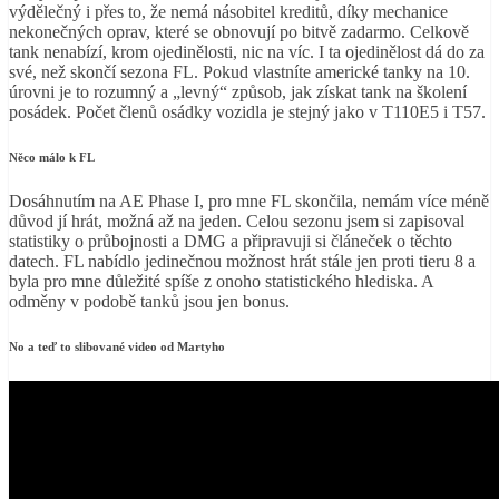
výdělečný i přes to, že nemá násobitel kreditů, díky mechanice
nekonečných oprav, které se obnovují po bitvě zadarmo. Celkově
tank nenabízí, krom ojedinělosti, nic na víc. I ta ojedinělost dá do za
své, než skončí sezona FL. Pokud vlastníte americké tanky na 10.
úrovni je to rozumný a „levný“ způsob, jak získat tank na školení
posádek. Počet členů osádky vozidla je stejný jako v T110E5 i T57.
Něco málo k FL
Dosáhnutím na AE Phase I, pro mne FL skončila, nemám více méně
důvod jí hrát, možná až na jeden. Celou sezonu jsem si zapisoval
statistiky o průbojnosti a DMG a připravuji si článeček o těchto
datech. FL nabídlo jedinečnou možnost hrát stále jen proti tieru 8 a
byla pro mne důležité spíše z onoho statistického hlediska. A
odměny v podobě tanků jsou jen bonus.
No a teď to slibované video od Martyho