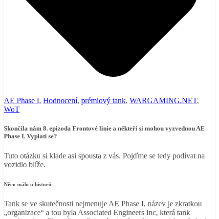
AE Phase I
,
Hodnocení
,
prémiový tank
,
WARGAMING.NET
,
WoT
Skončila nám 8. epizoda Frontové linie a někteří si mohou vyzvednou AE
Phase I. Vyplatí se?
Tuto otázku si klade asi spousta z vás. Pojďme se tedy podívat na
vozidlo blíže.
Něco málo o historii
Tank se ve skutečnosti nejmenuje AE Phase I, název je zkratkou
„organizace“ a tou byla Associated Engineers Inc, která tank