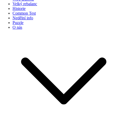
Velký rebalanc
Historie
Common Test
Nedělní info
Puzzle
O nás