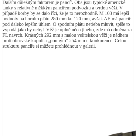
Dalším důležitým faktorem je pancíř. Oba jsou typické americké
tanky s relativně měkkým pancířem podvozku a tvrdou věží. V
případě korby by se dalo říci, že je to nerozhodně. M 103 má lepší
hodnoty na horním plátu 280 mm ku 120 mm, avšak AE má pancíř
pod daleko lepším úhlem. O spodním plátu netřeba mluvit, spíše to
vypadá jako by nebyl. Věž je úplně něco jiného, zde má odměna za
FL navrch. Krásných 292 mm s malou velitelskou věží je nádhera
proti obrovské kopuli a „pouhým“ 254 mm u konkurence. Celou
strukturu pancíře si můžete prohlédnout v galerii.