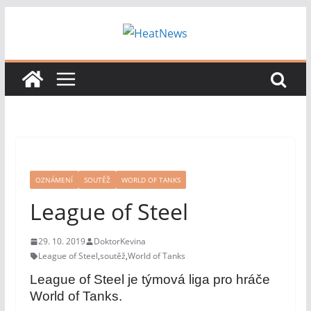
Přeskočit
na
obsah
OZNÁMENÍ
SOUTĚŽ
WORLD OF TANKS
League of Steel
29. 10. 2019
DoktorKevina
League of Steel
,
soutěž
,
World of Tanks
League of Steel je týmová liga pro hráče
World of Tanks.