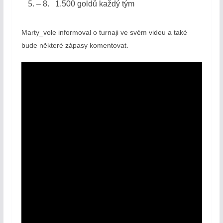
– 8. 1.500 goldů každý tým
Marty_vole informoval o turnaji ve svém videu a také
bude některé zápasy komentovat.