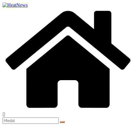
Přeskočit
na
obsah