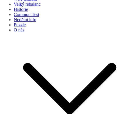
Velký rebalanc
Historie
Common Test
Nedělní info
Puzzle
O nás