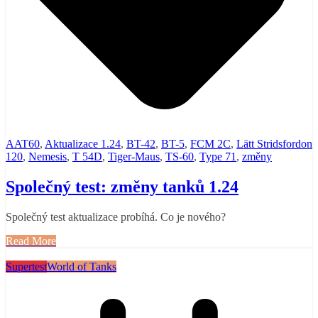
AAT60
,
Aktualizace 1.24
,
BT-42
,
BT-5
,
FCM 2C
,
Lätt Stridsfordon
120
,
Nemesis
,
T 54D
,
Tiger-Maus
,
TS-60
,
Type 71
,
změny
Společný test: změny tanků 1.24
Společný test aktualizace probíhá. Co je nového?
Read More
Supertest
World of Tanks