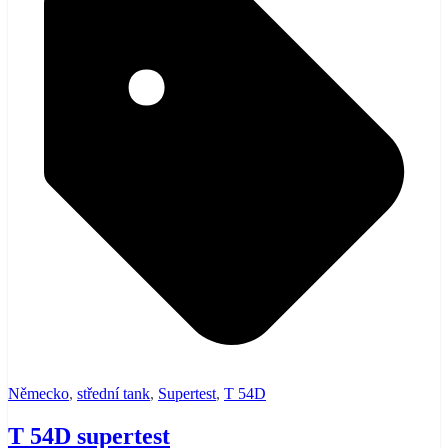
Německo
,
střední tank
,
Supertest
,
T 54D
T 54D supertest