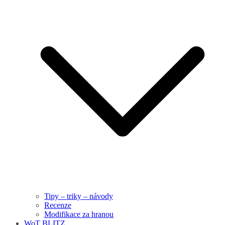
Tipy – triky – návody
Recenze
Modifikace za hranou
WoT BLITZ