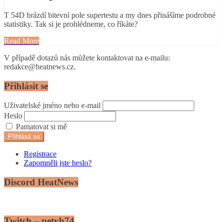
T 54D brázdí bitevní pole supertestu a my dnes přinášíme podrobné
statistiky. Tak si je prohlédneme, co říkáte?
Read More
V případě dotazů nás můžete kontaktovat na e-mailu:
redakce@heatnews.cz.
Přihlásit se
Uživatelské jméno nebo e-mail
Heslo
Pamatovat si mě
Přihlásit se
Registrace
Zapomněli jste heslo?
Discord HeatNews
Twitch – petyh74