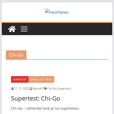
Přeskočit
na
obsah
Chi-Go
SUPERTEST
WORLD OF TANKS
11. 5. 2026
Rejnok1
Chi-Go
,
Supertest
Supertest: Chi-Go
Chi-Go – německý tank je na supertestu.