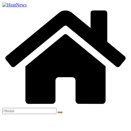
Přeskočit
na
obsah