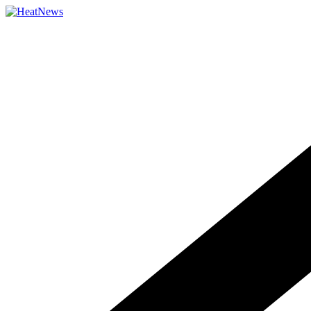
Přeskočit
na
obsah