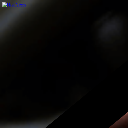
Přeskočit
na
obsah