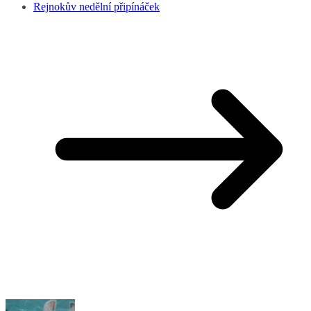
Rejnokův nedělní připínáček