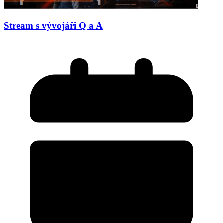
Stream s vývojáři Q a A