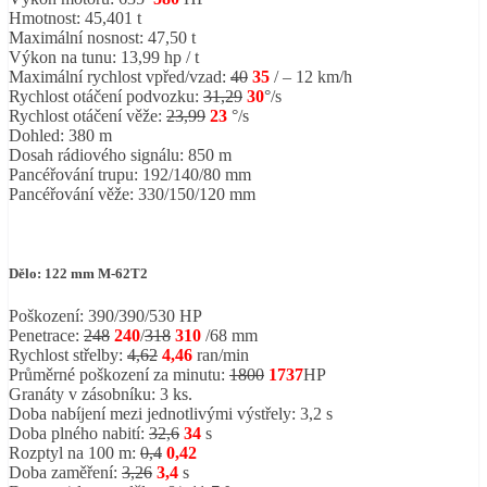
Hmotnost: 45,401 t
Maximální nosnost: 47,50 t
Výkon na tunu: 13,99 hp / t
Maximální rychlost vpřed/vzad:
40
35
/ – 12 km/h
Rychlost otáčení podvozku:
31,29
30
°/s
Rychlost otáčení věže:
23,99
23
°/s
Dohled: 380 m
Dosah rádiového signálu: 850 m
Pancéřování trupu: 192/140/80 mm
Pancéřování věže: 330/150/120 mm
Dělo: 122 mm M-62T2
Poškození: 390/390/530 HP
Penetrace:
248
240
/
318
310
/68 mm
Rychlost střelby:
4,62
4,46
ran/min
Průměrné poškození za minutu:
1800
1737
HP
Granáty v zásobníku: 3 ks.
Doba nabíjení mezi jednotlivými výstřely: 3,2 s
Doba plného nabití:
32,6
34
s
Rozptyl na 100 m:
0,4
0,42
Doba zaměření:
3,26
3,4
s