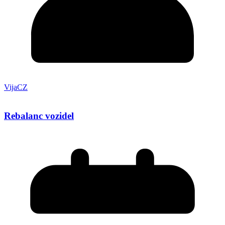
VijaCZ
Rebalanc vozidel