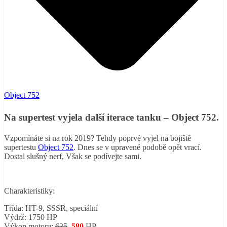
Object 752
Na supertest vyjela další iterace tanku – Object 752.
Vzpomínáte si na rok 2019? Tehdy poprvé vyjel na bojiště
supertestu
Object 752
. Dnes se v upravené podobě opět vrací.
Dostal slušný nerf, Však se podívejte sami.
Charakteristiky:
Třída: HT-9, SSSR, speciální
Výdrž: 1750 HP
Výkon motoru:
635
580
HP