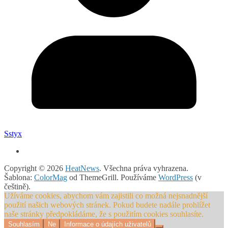
Sstyx
Copyright © 2026
HeatNews
. Všechna práva vyhrazena.
Šablona:
ColorMag
od ThemeGrill. Používáme
WordPress
(v
češtině).
Užíváme cookies, abychom vám zajistili co možná nejsnadnější
použití našich webových stránek. Pokud budete nadále prohlížet
naše stránky předpokládáme, že s použitím cookies souhlasíte.
Souhlasím
Ne
Informace o údajích uživatelů