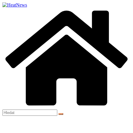
Přeskočit
na
obsah