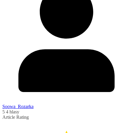
Soowa_Rozarka
5
4
hlasy
Article Rating