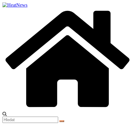
Přeskočit
na
obsah