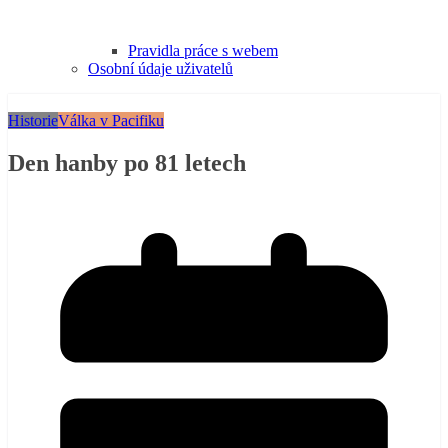
Pravidla práce s webem
Osobní údaje uživatelů
Historie
Válka v Pacifiku
Den hanby po 81 letech