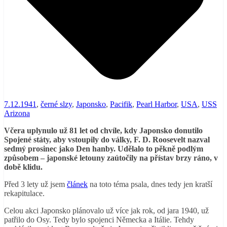
7.12.1941
,
černé slzy
,
Japonsko
,
Pacifik
,
Pearl Harbor
,
USA
,
USS
Arizona
Včera uplynulo už 81 let od chvíle, kdy Japonsko donutilo
Spojené státy, aby vstoupily do války, F. D. Roosevelt nazval
sedmý prosinec jako Den hanby. Udělalo to pěkně podlým
způsobem – japonské letouny zaútočily na přístav brzy ráno, v
době klidu.
Před 3 lety už jsem
článek
na toto téma psala, dnes tedy jen kratší
rekapitulace.
Celou akci Japonsko plánovalo už více jak rok, od jara 1940, už
patřilo do Osy. Tedy bylo spojenci Německa a Itálie. Tehdy