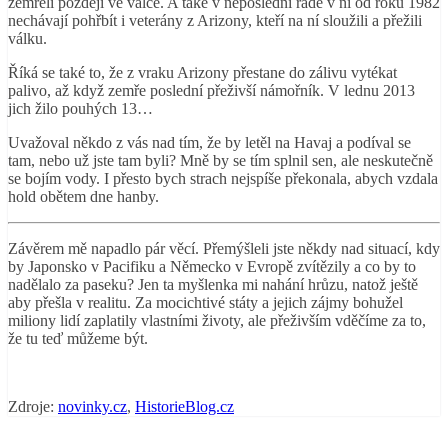
zemřeli později ve válce. A také v neposlední řadě v ní od roku 1982
nechávají pohřbít i veterány z Arizony, kteří na ní sloužili a přežili
válku.
Říká se také to, že z vraku Arizony přestane do zálivu vytékat
palivo, až když zemře poslední přeživší námořník. V lednu 2013
jich žilo pouhých 13…
Uvažoval někdo z vás nad tím, že by letěl na Havaj a podíval se
tam, nebo už jste tam byli? Mně by se tím splnil sen, ale neskutečně
se bojím vody. I přesto bych strach nejspíše překonala, abych vzdala
hold obětem dne hanby.
Závěrem mě napadlo pár věcí. Přemýšleli jste někdy nad situací, kdy
by Japonsko v Pacifiku a Německo v Evropě zvítězily a co by to
nadělalo za paseku? Jen ta myšlenka mi nahání hrůzu, natož ještě
aby přešla v realitu. Za mocichtivé státy a jejich zájmy bohužel
miliony lidí zaplatily vlastními životy, ale přeživším vděčíme za to,
že tu teď můžeme být.
Zdroje:
novinky.cz
,
HistorieBlog.cz