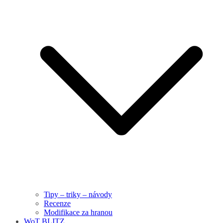
Tipy – triky – návody
Recenze
Modifikace za hranou
WoT BLITZ