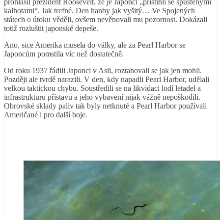
prohlásil prezident Roosevelt, že je Japonci „přistihli se spuštěnými
kalhotami“. Jak trefné. Den hanby jak vyšitý… Ve Spojených
státech o útoku věděli, ovšem nevěnovali mu pozornost. Dokázali
totiž rozluštit japonské depeše.
Ano, sice Amerika musela do války, ale za Pearl Harbor se
Japoncům pomstila víc než dostatečně.
Od roku 1937 řádili Japonci v Asii, roztahovali se jak jen mohli.
Později ale tvrdě narazili. V den, kdy napadli Pearl Harbor, udělali
velkou taktickou chybu. Soustředili se na likvidaci lodí letadel a
infrastrukturu přístavu a jeho vybavení nijak vážně nepoškodili.
Obrovské sklady paliv tak byly netknuté a Pearl Harbor používali
Američané i pro další boje.