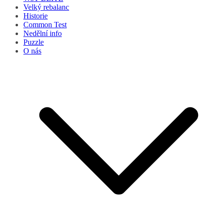
Velký rebalanc
Historie
Common Test
Nedělní info
Puzzle
O nás