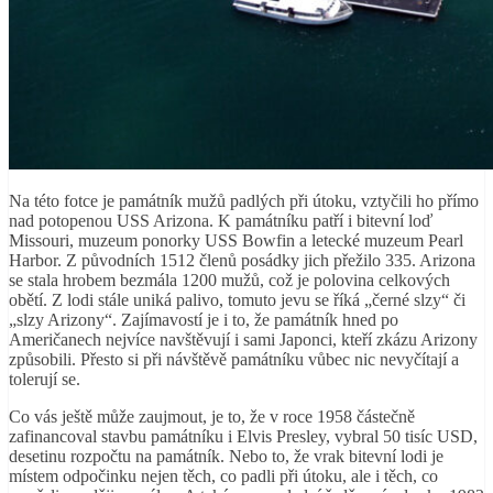
Na této fotce je památník mužů padlých při útoku, vztyčili ho přímo
nad potopenou USS Arizona. K památníku patří i bitevní loď
Missouri, muzeum ponorky USS Bowfin a letecké muzeum Pearl
Harbor. Z původních 1512 členů posádky jich přežilo 335. Arizona
se stala hrobem bezmála 1200 mužů, což je polovina celkových
obětí. Z lodi stále uniká palivo, tomuto jevu se říká „černé slzy“ či
„slzy Arizony“. Zajímavostí je i to, že památník hned po
Američanech nejvíce navštěvují i sami Japonci, kteří zkázu Arizony
způsobili. Přesto si při návštěvě památníku vůbec nic nevyčítají a
tolerují se.
Co vás ještě může zaujmout, je to, že v roce 1958 částečně
zafinancoval stavbu památníku i Elvis Presley, vybral 50 tisíc USD,
desetinu rozpočtu na památník. Nebo to, že vrak bitevní lodi je
místem odpočinku nejen těch, co padli při útoku, ale i těch, co