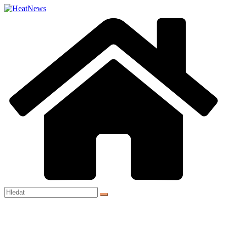
Přeskočit
na
obsah