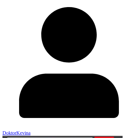
DoktorKevina