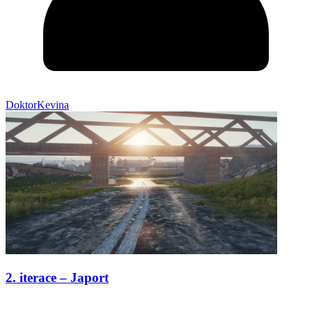
DoktorKevina
2. iterace – Japort