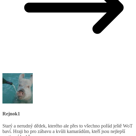
Rejnok1
Starý a nerudný dědek, kterého ale přes to všechno pořád ještě WoT
baví. Hraji ho pro zábavu a kvůli kamarádům, kteří jsou nejlepší