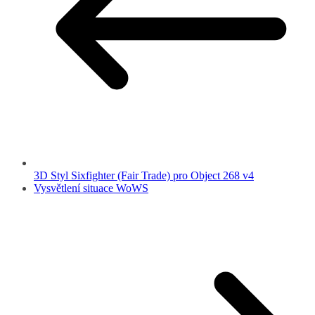
3D Styl Sixfighter (Fair Trade) pro Object 268 v4
Vysvětlení situace WoWS