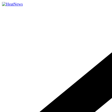
Přeskočit
na
obsah