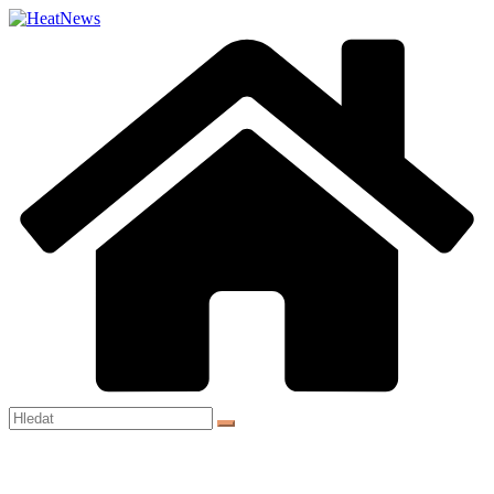
Přeskočit
na
obsah