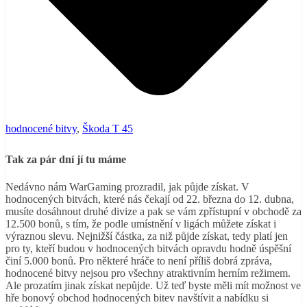
hodnocené bitvy
,
Škoda T 45
Tak za pár dní jí tu máme
Nedávno nám WarGaming prozradil, jak půjde získat. V
hodnocených bitvách, které nás čekají
od 22. března do 12. dubna,
musíte dosáhnout druhé divize a pak se vám zpřístupní v obchodě za
12.500 bonů, s tím, že podle umístnění v ligách můžete získat i
výraznou slevu. Nejnižší částka, za niž půjde získat, tedy platí jen
pro ty, kteří budou v hodnocených bitvách opravdu hodně úspěšní
činí 5.000 bonů. Pro některé hráče to není příliš dobrá zpráva,
hodnocené bitvy nejsou pro všechny atraktivním herním režimem.
Ale prozatím jinak získat nepůjde. Už teď byste měli mít možnost ve
hře bonový obchod hodnocených bitev navštívit a nabídku si