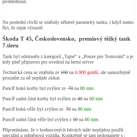
prohlédnout.
Na poslední chvíli se změnily některé parametry tanku, i když nutno
říct, že nijak výrazně.
Škoda T 45, Československo, premiový těžký tank
7.tieru
Tank byl odstraněn z kategorií „Tajné“ a „Pouze pro Testování“ a je
tedy plně připraven pro uvedení na herní server
Technická cena se změnila ze
100
na
6.900 goldů
, ale samozřejmě
prozatím za ně nepůjde získat.
Pancíř boků korby byl zvýšen ze
70
na
80 mm
Pancíř zadní části korby byl zvýšen ze
40
na
60 mm
Pancíř boků věže byl zvýšen ze
70
na
80 mm
Pancíř zadní části věže byl zvýšen z
50
na
80 mm
Připomínáme, že v hodnocených bitvách stále nepůjdou použít
speciální a odměnová vozidla. Konkrétně se tam nedostanete s :