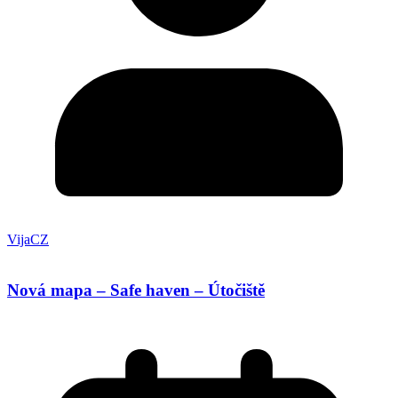
VijaCZ
Nová mapa – Safe haven – Útočiště