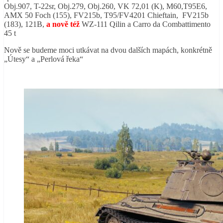
Obj.907, T-22sr, Obj.279, Obj.260, VK 72,01 (K), M60,T95E6,
AMX 50 Foch (155), FV215b, T95/FV4201 Chieftain, FV215b
(183), 121B,
a nově též
WZ-111 Qilin a Carro da Combattimento
45 t
Nově se budeme moci utkávat na dvou dalších mapách, konkrétně
„Útesy“ a „Perlová řeka“