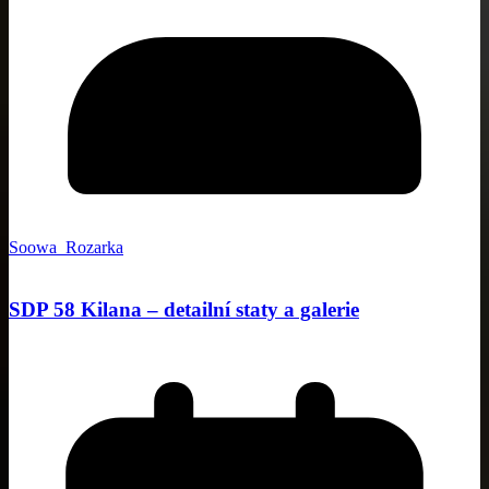
Soowa_Rozarka
SDP 58 Kilana – detailní staty a galerie