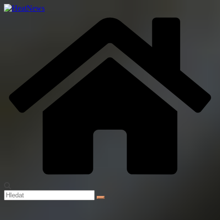
Přeskočit
na
obsah