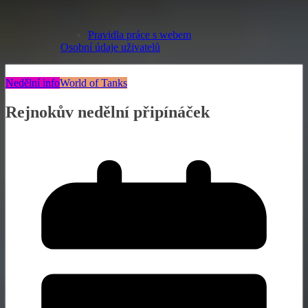
Pravidla práce s webem
Osobní údaje uživatelů
Nedělní info
World of Tanks
Rejnokův nedělní připínáček