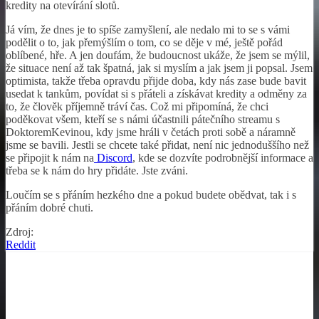
kredity na otevírání slotů.
Já vím, že dnes je to spíše zamyšlení, ale nedalo mi to se s vámi
podělit o to, jak přemýšlím o tom, co se děje v mé, ještě pořád
oblíbené, hře. A jen doufám, že budoucnost ukáže, že jsem se mýlil,
že situace není až tak špatná, jak si myslím a jak jsem ji popsal. Jsem
optimista, takže třeba opravdu přijde doba, kdy nás zase bude bavit
usedat k tankům, povídat si s přáteli a získávat kredity a odměny za
to, že člověk příjemně tráví čas. Což mi připomíná, že chci
poděkovat všem, kteří se s námi účastnili pátečního streamu s
DoktoremKevinou, kdy jsme hráli v četách proti sobě a náramně
jsme se bavili. Jestli se chcete také přidat, není nic jednoduššího než
se připojit k nám na
Discord
, kde se dozvíte podrobnější informace a
třeba se k nám do hry přidáte. Jste zváni.
Loučím se s přáním hezkého dne a pokud budete obědvat, tak i s
přáním dobré chuti.
Zdroj:
Reddit