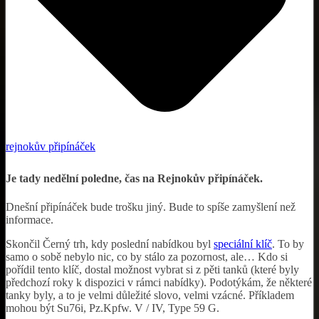
rejnokův připínáček
Je tady nedělní poledne, čas na Rejnokův připínáček.
Dnešní připínáček bude trošku jiný. Bude to spíše zamyšlení než
informace.
Skončil Černý trh, kdy poslední nabídkou byl
speciální klíč
. To by
samo o sobě nebylo nic, co by stálo za pozornost, ale… Kdo si
pořídil tento klíč, dostal možnost vybrat si z pěti tanků (které byly
předchozí roky k dispozici v rámci nabídky). Podotýkám, že některé
tanky byly, a to je velmi důležité slovo, velmi vzácné. Příkladem
mohou být Su76i, Pz.Kpfw. V / IV, Type 59 G.