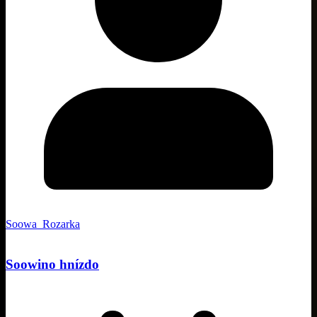
Soowa_Rozarka
Soowino hnízdo