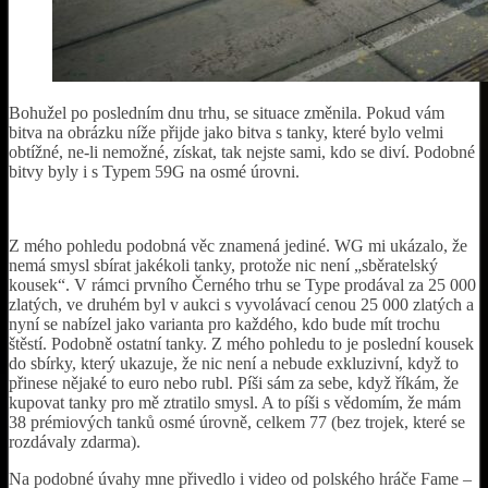
Bohužel po posledním dnu trhu, se situace změnila. Pokud vám
bitva na obrázku níže přijde jako bitva s tanky, které bylo velmi
obtížné, ne-li nemožné, získat, tak nejste sami, kdo se diví. Podobné
bitvy byly i s Typem 59G na osmé úrovni.
Z mého pohledu podobná věc znamená jediné. WG mi ukázalo, že
nemá smysl sbírat jakékoli tanky, protože nic není „sběratelský
kousek“. V rámci prvního Černého trhu se Type prodával za 25 000
zlatých, ve druhém byl v aukci s vyvolávací cenou 25 000 zlatých a
nyní se nabízel jako varianta pro každého, kdo bude mít trochu
štěstí. Podobně ostatní tanky. Z mého pohledu to je poslední kousek
do sbírky, který ukazuje, že nic není a nebude exkluzivní, když to
přinese nějaké to euro nebo rubl. Píši sám za sebe, když říkám, že
kupovat tanky pro mě ztratilo smysl. A to píši s vědomím, že mám
38 prémiových tanků osmé úrovně, celkem 77 (bez trojek, které se
rozdávaly zdarma).
Na podobné úvahy mne přivedlo i video od polského hráče Fame –