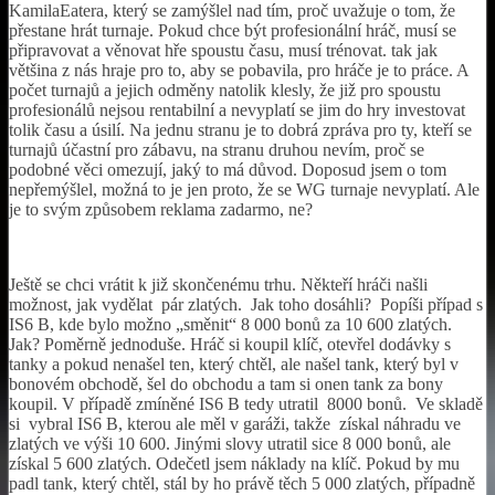
KamilaEatera, který se zamýšlel nad tím, proč uvažuje o tom, že
přestane hrát turnaje. Pokud chce být profesionální hráč, musí se
připravovat a věnovat hře spoustu času, musí trénovat. tak jak
většina z nás hraje pro to, aby se pobavila, pro hráče je to práce. A
počet turnajů a jejich odměny natolik klesly, že již pro spoustu
profesionálů nejsou rentabilní a nevyplatí se jim do hry investovat
tolik času a úsilí. Na jednu stranu je to dobrá zpráva pro ty, kteří se
turnajů účastní pro zábavu, na stranu druhou nevím, proč se
podobné věci omezují, jaký to má důvod. Doposud jsem o tom
nepřemýšlel, možná to je jen proto, že se WG turnaje nevyplatí. Ale
je to svým způsobem reklama zadarmo, ne?
Ještě se chci vrátit k již skončenému trhu. Někteří hráči našli
možnost, jak vydělat pár zlatých. Jak toho dosáhli? Popíši případ s
IS6 B, kde bylo možno „směnit“ 8 000 bonů za 10 600 zlatých.
Jak? Poměrně jednoduše. Hráč si koupil klíč, otevřel dodávky s
tanky a pokud nenašel ten, který chtěl, ale našel tank, který byl v
bonovém obchodě, šel do obchodu a tam si onen tank za bony
koupil. V případě zmíněné IS6 B tedy utratil 8000 bonů. Ve skladě
si vybral IS6 B, kterou ale měl v garáži, takže získal náhradu ve
zlatých ve výši 10 600. Jinými slovy utratil sice 8 000 bonů, ale
získal 5 600 zlatých. Odečetl jsem náklady na klíč. Pokud by mu
padl tank, který chtěl, stál by ho právě těch 5 000 zlatých, případně