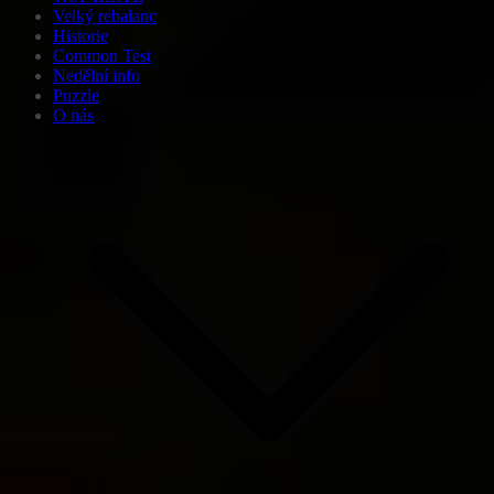
Velký rebalanc
Historie
Common Test
Nedělní info
Puzzle
O nás