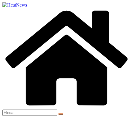
Přeskočit
na
obsah