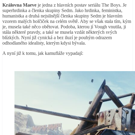
Královna Maeve
je jedna z hlavních postav seriálu The Boys. Je
superhrdinka a členka skupiny Sedm. Jako hrdinka, feministka,
humanistka a druhá nejsilnější členka skupiny Sedm je hlavním
vzorem malých holčiček na celém světě. Aby se však stala tím, kým
je, musela také něco obětovat. Podoba, kterou jí Vough vnutila, ji
stála některé pravdy, a také se musela vzdát některých svých
blízkých. Nyní již cynická a bez iluzí je pouhým odrazem
odhodlaného idealisty, kterým kdysi bývala.
A nyní již k tomu, jak kamufláže vypadají: