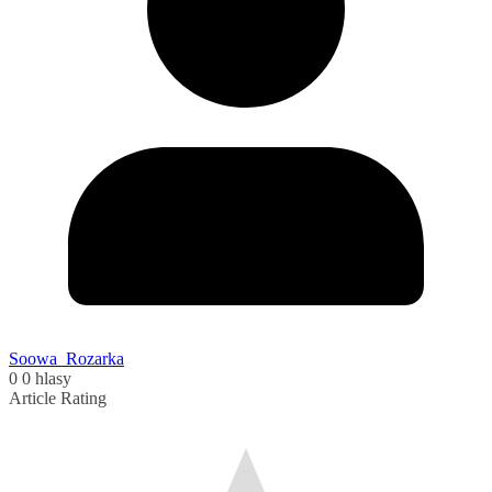
Soowa_Rozarka
0
0
hlasy
Article Rating