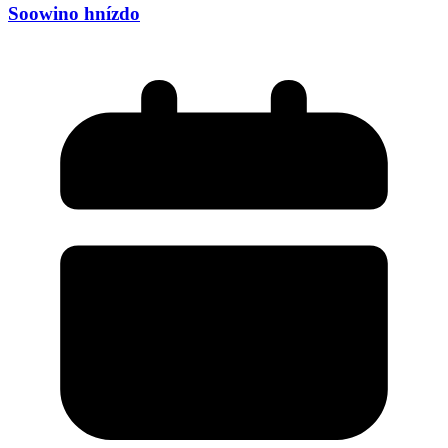
Soowino hnízdo