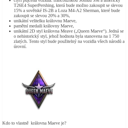
čtyři půjčená vozidla: francouzskou Somuu SM a americký
T26E4 SuperPershing, která bude možno zakoupit se slevou
15% a sovětské IS-2B a Loza M4-A2 Sherman, které bude
zakoupit se slevou 20% a 30%,
unikátní velitelku královnu Maeve,
pamětní medaili královny Maeve,
unikátní 2D styl královna Meave („Queen Maeve“). Jedná se
o nehistorický styl, jehož hodnota byla stanovena na 1 750
zlatých. Tento styl bude použitelný na vozidla všech národů a
úrovní.
Kdo to vlastně královna Maeve je?