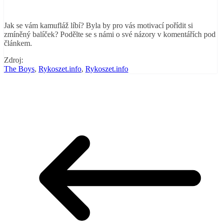
Jak se vám kamufláž líbí? Byla by pro vás motivací pořídit si
zmíněný balíček? Podělte se s námi o své názory v komentáří
ch pod
článkem.
Zdroj:
The Boys
,
Rykoszet.info
,
Rykoszet.info