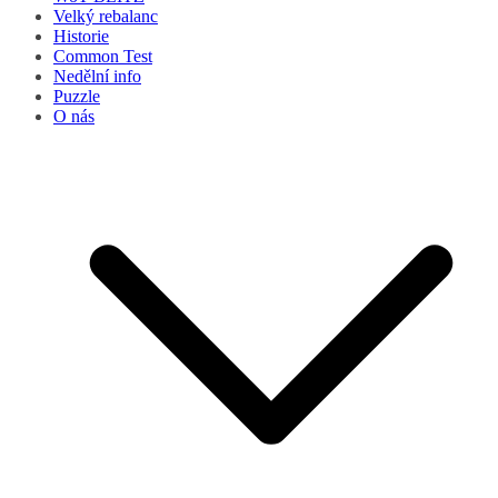
Velký rebalanc
Historie
Common Test
Nedělní info
Puzzle
O nás