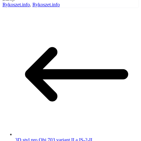
Rykoszet.info
,
Rykoszet.info
3D styl pro Obj.703 variant II a IS-2-II