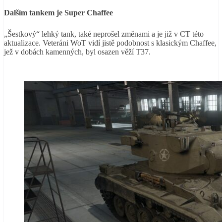
Dalším tankem je Super Chaffee
„Šestkový“ lehký tank, také neprošel změnami a je již v CT této
aktualizace. Veteráni WoT vidí jistě podobnost s klasickým Chaffee,
jež v dobách kamenných, byl osazen věží T37.