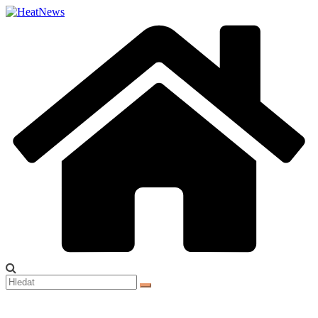
Přeskočit
na
obsah