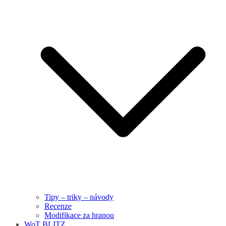
Tipy – triky – návody
Recenze
Modifikace za hranou
WoT BLITZ