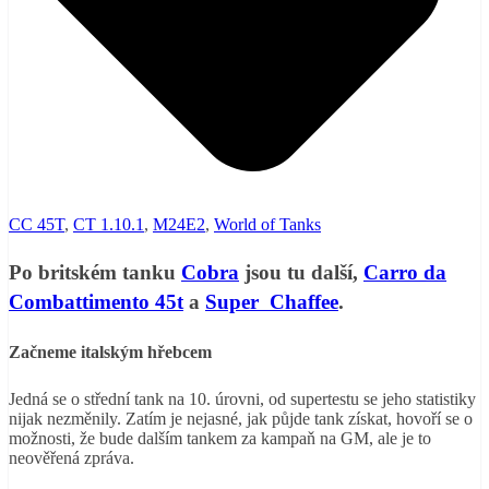
CC 45T
,
CT 1.10.1
,
M24E2
,
World of Tanks
Po britském tanku
Cobra
jsou tu další,
Carro da
Combattimento 45t
a
Super Chaffee
.
Začneme italským hřebcem
Jedná se o střední tank na 10. úrovni, od supertestu se jeho statistiky
nijak nezměnily. Zatím je nejasné, jak půjde tank získat, hovoří se o
možnosti, že bude dalším tankem za kampaň na GM, ale je to
neověřená zpráva.