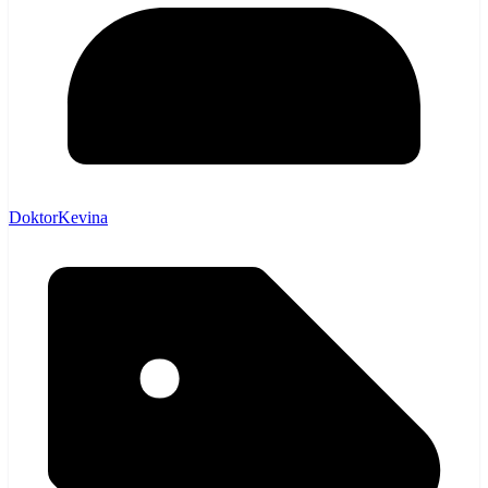
DoktorKevina