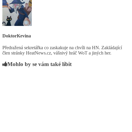
DoktorKevina
Předražená sekretářka co zaskakuje na chvíli na HN. Zakládající
člen stránky HeatNews.cz, vášnivý hráč WoT a jiných her.
Mohlo by se vám také líbit