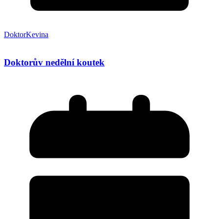
DoktorKevina
Doktorův nedělní koutek