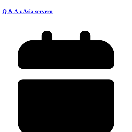
Q & A z Asia serveru