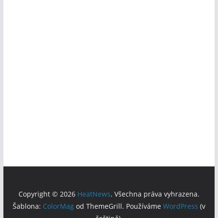
Copyright © 2026
HeatNews
. Všechna práva vyhrazena.
Šablona:
ColorMag
od ThemeGrill. Používáme
WordPress
(v