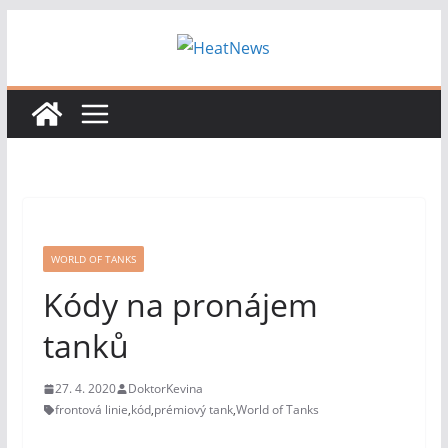
Přeskočit
na
obsah
WORLD OF TANKS
Kódy na pronájem
tanků
27. 4. 2020
DoktorKevina
frontová linie
,
kód
,
prémiový tank
,
World of Tanks