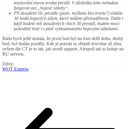
resetování znovu zvedat prestiž. V důsledku toho nebudou
fungovat ani „bojové zálohy“.
Při dosažení 10. prestiže (pozn. myšleno bez resetu?) získáte
30 bodů bojových záloh, které můžete přerozdělovat. Takže i
když budete mít dosažených všech 30 prestiží, budete moci
pohodlně hrát i s plně vyzkoumanými bojovými zálohami.
Ráda bych ještě dodala, že první bod byl na foru delší dobu, druhý
bod, byl dodán později. Kde je pravda se zřejmě dozvíme až zítra,
ovšem dle CT je to tak, jak uvedl support. Alespoň tak to koluje na
RU serveru.
Zdroj:
WOT Express