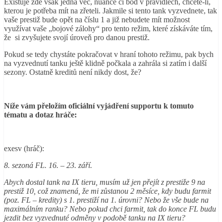
Existuje zde však jedna věc, nuance či bod v pravidlech, chcete-li,
kterou je potřeba mít na zřeteli. Jakmile si tento tank vyzvednete, tak
vaše prestiž bude opět na číslu 1 a již nebudete mít možnost
využívat vaše „bojové zálohy“ pro tento režim, které získáváte tím,
že si zvyšujete svojí úroveň pro danou prestiž.
Pokud se tedy chystáte pokračovat v hraní tohoto režimu, pak bych
na vyzvednutí tanku ještě klidně počkala a zahrála si zatím i další
sezony. Ostatně kreditů není nikdy dost, že?
Níže vám přeložím oficiální vyjádření supportu k tomuto
tématu a dotaz hráče:
exesv (hráč):
8. sezoná FL. 16. – 23. září.
Abych dostal tank na IX tieru, musím už jen přejít z prestiže 9 na
prestiž 10, což znamená, že mi zůstanou 2 měsíce, kdy budu farmit
(poz. FL – kredity) s 1. prestiží na 1. úrovni? Nebo že vše bude na
maximálním ranku? Nebo pokud chci farmit, tak do konce FL budu
jezdit bez vyzvednuté odměny v podobě tanku na IX tieru?