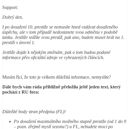
Support:
Dobrý den.
I po dosažení 10. prestiže se nemusíte hned vzdávat dosaženého
úspěchu, ale v tom případě nedostanete svou odměnu v podobě
tanku. Jestliže snížíte svou prestiž, pak ano, budete muset hrát na 1.
prestiži s úrovní 1.
Jestliže dojde k nějakým změnám, pak o tom budou podané
informace přes oficiální zdroje ve vyhrazených článcích.
Musím říci, že toto je celkem důležitá informace, nemyslíte?
Dále bych vám ráda přibližně přeložila ještě jeden text, který
pochází z RU fora:
Důležité body stran předpisu (FL)!
Po dosažení maximálního možného stupně prestiže (od 1 do 9
– pozn. zřejmě myslí sezonu?) u FL, nebudete moci po