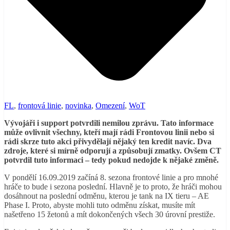
FL
,
frontová linie
,
novinka
,
Omezení
,
WoT
Vývojáři i support potvrdili nemilou zprávu. Tato informace
může ovlivnit všechny, kteří mají rádi Frontovou linii nebo si
rádi skrze tuto akci přivydělají nějaký ten kredit navíc. Dva
zdroje, které si mírně odporují a způsobují zmatky. Ovšem CT
potvrdil tuto informaci – tedy pokud nedojde k nějaké změně.
V pondělí 16.09.2019 začíná 8. sezona frontové linie a pro mnohé
hráče to bude i sezona poslední. Hlavně je to proto, že hráči mohou
dosáhnout na poslední odměnu, kterou je tank na IX tieru – AE
Phase I. Proto, abyste mohli tuto odměnu získat, musíte mít
našetřeno 15 žetonů a mít dokončených všech 30 úrovní prestiže.