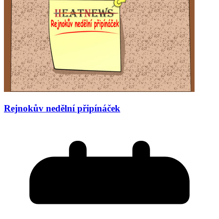
Rejnokův nedělní připínáček