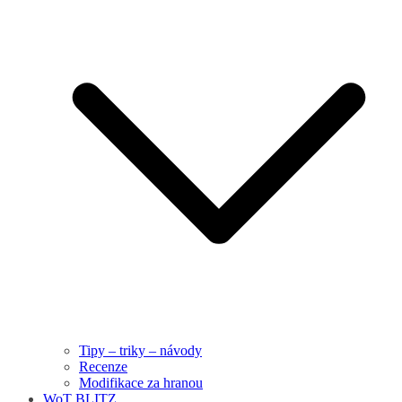
Tipy – triky – návody
Recenze
Modifikace za hranou
WoT BLITZ