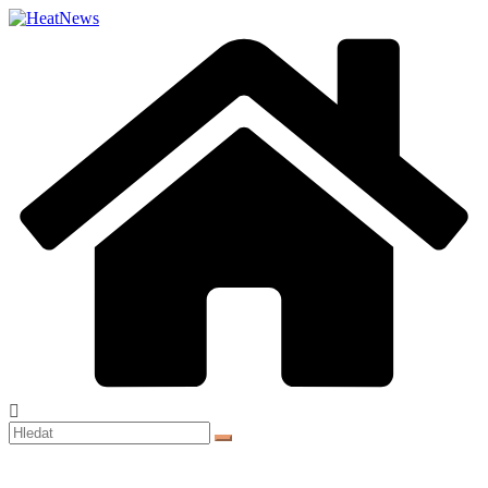
Přeskočit
na
obsah