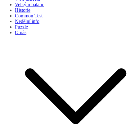
Velký rebalanc
Historie
Common Test
Nedělní info
Puzzle
O nás