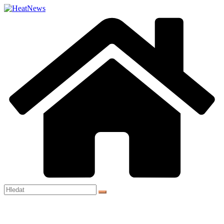
Přeskočit
na
obsah