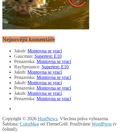
Nejnovější komentáře
Jakub
:
Montovna se vrací
Gaucman
:
Supertest: E10
Penazenka
:
Montovna se vrací
RaySpruance
:
Supertest: E10
Jakub
:
Montovna se vrací
Penazenka
:
Montovna se vrací
Jakub
:
Montovna se vrací
Penazenka
:
Montovna se vrací
Jakub
:
Montovna se vrací
Penazenka
:
Montovna se vrací
Copyright © 2026
HeatNews
. Všechna práva vyhrazena.
Šablona:
ColorMag
od ThemeGrill. Používáme
WordPress
(v
češtině).