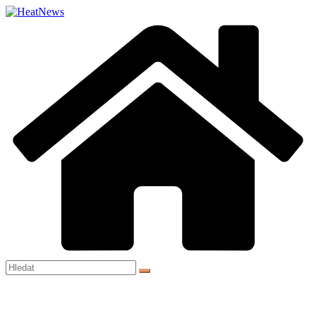
Přeskočit
na
obsah