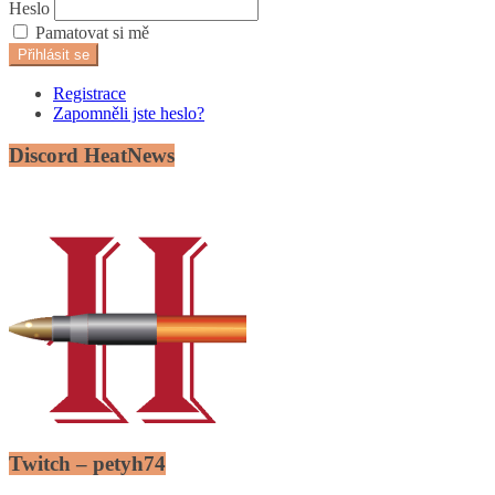
Heslo
Pamatovat si mě
Přihlásit se
Registrace
Zapomněli jste heslo?
Discord HeatNews
Twitch – petyh74