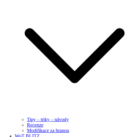
Tipy – triky – návody
Recenze
Modifikace za hranou
WoT BLITZ