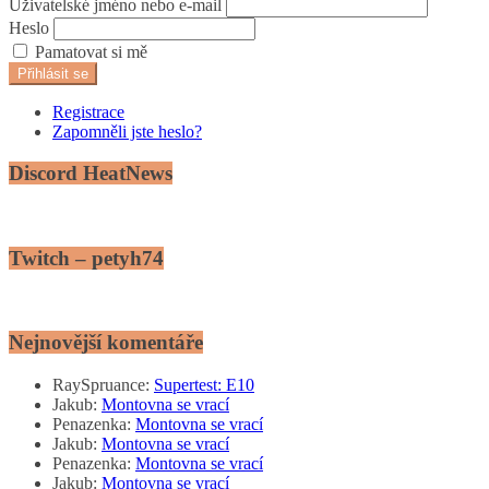
Uživatelské jméno nebo e-mail
Heslo
Pamatovat si mě
Přihlásit se
Registrace
Zapomněli jste heslo?
Discord HeatNews
Twitch – petyh74
Nejnovější komentáře
RaySpruance
:
Supertest: E10
Jakub
:
Montovna se vrací
Penazenka
:
Montovna se vrací
Jakub
:
Montovna se vrací
Penazenka
:
Montovna se vrací
Jakub
:
Montovna se vrací