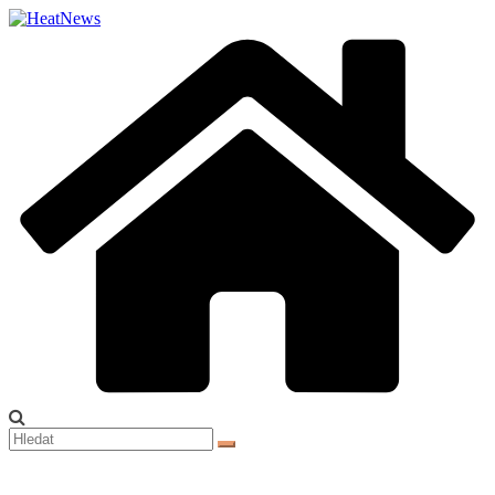
Přeskočit
na
obsah