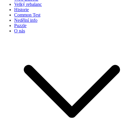
Velký rebalanc
Historie
Common Test
Nedělní info
Puzzle
O nás