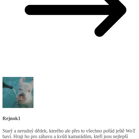
Rejnok1
Starý a nerudný dědek, kterého ale přes to všechno pořád ještě WoT
baví. Hraji ho pro zábavu a kvůli kamarádům, kteří jsou nejlepší