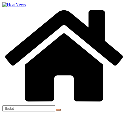
Přeskočit
na
obsah