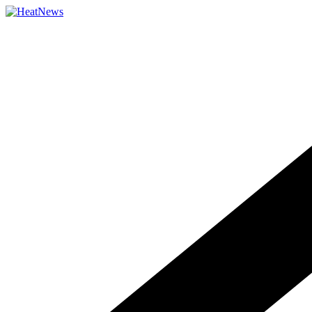
Přeskočit
na
obsah