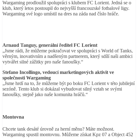
Wargaming prodloužil spolupráci s klubem FC Lorient. Jedná se o
klub, který letos postoupil do nejvyšší francouzské fotbalové ligy.
Wargaming své logo umístil na dres na záda nad číslo hráče.
Arnaud Tanguy, generální ředitel FC Lorient
„Jsme rádi, že můžeme pokračovat ve spolupráci s World of Tanks,
věrným, inovativním a nadšeným partnerem, který sdílí naši ambici
vytvářet silné zážitky pro naše fanoušky.“
Stefano Incollingo, vedoucí marketingových aktivit ve
společnosti Wargaming
„Jsme hrdí na to, že můžeme být po boku FC Lorient v této jubilejní
sezóně. Tento klub si dokázal vybudovat silný vztah se svými
fanoušky, stejně jako naše komunita hráčů.“
Montovna
Chcete tank desáté úrovně za herní měnu? Máte možnost.
Wargaming spustil montovnu. Můžeme získat Kpz 07 a Object 452