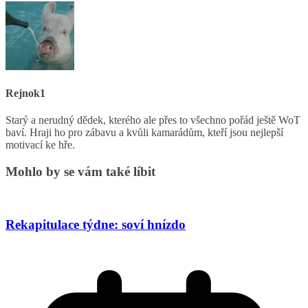
Rejnok1
Starý a nerudný dědek, kterého ale přes to všechno pořád ještě WoT
baví. Hraji ho pro zábavu a kvůli kamarádům, kteří jsou nejlepší
motivací ke hře.
Mohlo by se vám také líbit
Rekapitulace týdne: soví hnízdo