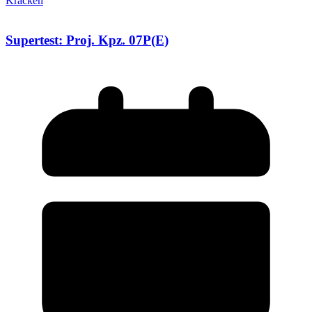
Kracken
Supertest: Proj. Kpz. 07P(E)