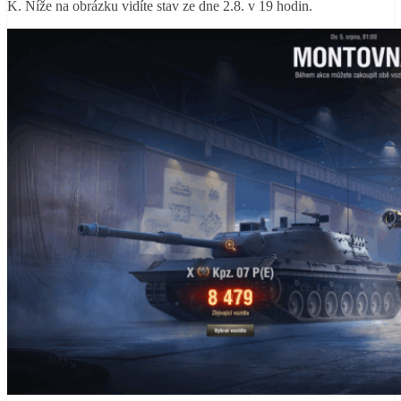
K. Níže na obrázku vidíte stav ze dne 2.8. v 19 hodin.