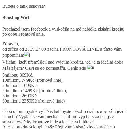
Budete o tank usilovat?
Boosting WoT
Procházel jsem facebook a vyskočila na mě nabídka získání kreditů
po dobu Frontové linie.
Zdravím,
od zítřka od 28.7. ±7:00 začíná FRONTOVÁ LINIE a tímto vám
připomínám
Všichni, kteří přemýšlejí nad vyjetím kreditů, teď je ta ideální doba.
Máš zájem? Ozvi se do komentářů. Ceník zde
5milionu 369Kč,
10milionu 749Kč (frontová linie),
20milionu 1699Kč,
20millionu 1499Kč (frontová linie),
30milionu 2699Kč,
30milionu 2359Kč (frontová linie)
Co si o tom myslíte vy? Nechali byste někoho cizího, aby vám jezdil
na účtu? Vyplatí se vám nechat si stříbrné vyjet a zkoušeli jste
srovnat výdělky Frontové linie a klasických bitev?
A to je pro dnešek úplně vše.Přeji vám krásný zbytek neděle a