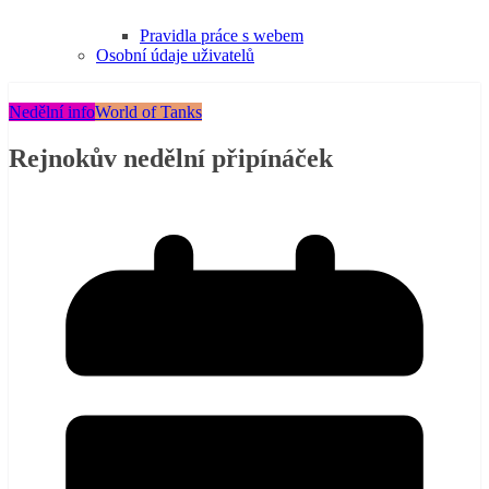
Pravidla práce s webem
Osobní údaje uživatelů
Nedělní info
World of Tanks
Rejnokův nedělní připínáček