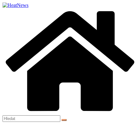
Přeskočit
na
obsah