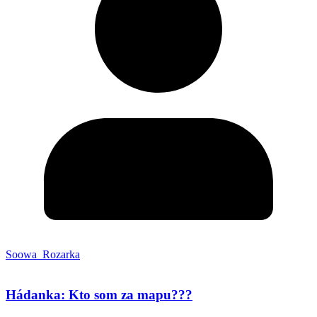
Soowa_Rozarka
Hádanka: Kto som za mapu???