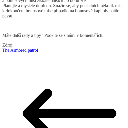
a bonusových misí získáte dalších 50 bodů BP.
Plánujte a myslete dopředu. Snažte se, aby posledních několik misí
k dokončení bonusové mise připadlo na bonusové kapitoly battle
passu.
Máte další rady a tipy? Podělte se s námi v komentářích.
Zdroj:
The Armored patrol