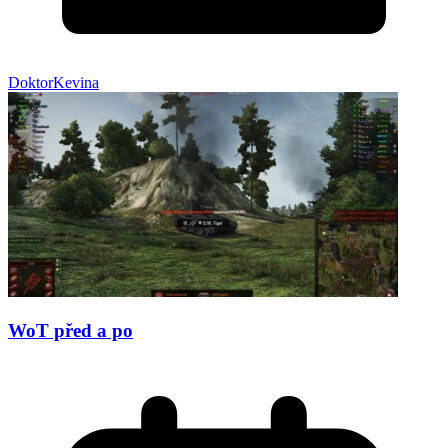
DoktorKevina
WoT před a po