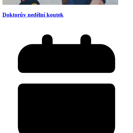
Doktorův nedělní koutek