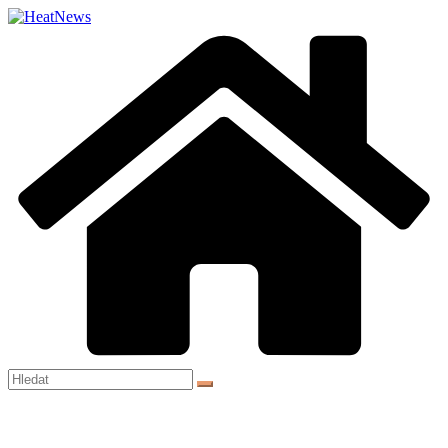
Přeskočit
na
obsah