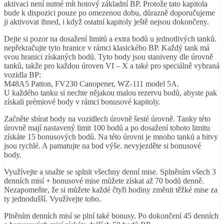
aktivaci není nutné mít hotový základní BP. Protože tato kapitola
bude k dispozici pouze po omezenou dobu, důrazně doporučujeme
ji aktivovat ihned, i když ostatní kapitoly ještě nejsou dokončeny.
Dejte si pozor na dosažení limitů a extra bodů u jednotlivých tanků.
nepřekračujte tyto hranice v rámci klasického BP. Každý tank má
svou hranici získaných bodů. Tyto body jsou staniveny dle úrovně
tanků, takže pro každou úroven VI – X a také pro speciálně vybraná
vozidla BP:
M48A5 Patton, FV230 Canopener, WZ-111 model 5A.
U každého tanku si nechte nějakou malou rezervu bodů, abyste pak
získali prémiové body v rámci bonusové kapitoly.
Začněte sbírat body na vozidlech úrovně šesté úrovně. Tanky této
úrovně mají nastavený limit 100 bodů a po dosažení tohoto limitu
získáte 15 bonusových bodů. Na této úrovni je mnoho tanků a bitvy
jsou rychlé. A pamatujte na bod výše. nevyjezděte si bonusové
body.
Využívejte a snažte se splnit všechny denní mise. Splněním všech 3
denních misí + bonusové mise můžete získat až 70 bodů denně.
Nezapomeňte, že si můžete každé čtyři hodiny změnit těžké mise za
ty jednodušší. Využívejte toho.
Plněním denních misí se plní také bonusy. Po dokončení 45 denních