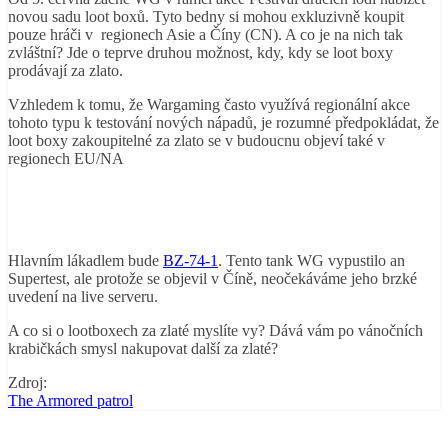
novou sadu loot boxů. Tyto bedny si mohou exkluzivně koupit
pouze hráči v regionech Asie a Číny (CN). A co je na nich tak
zvláštní? Jde o teprve druhou možnost, kdy, kdy se loot boxy
prodávají za zlato.
Vzhledem k tomu, že Wargaming často využívá regionální akce
tohoto typu k testování nových nápadů, je rozumné předpokládat, že
loot boxy zakoupitelné za zlato se v budoucnu objeví také v
regionech EU/NA
Hlavním lákadlem bude
BZ-74-1
. Tento tank WG vypustilo an
Supertest, ale protože se objevil v Číně, neočekáváme jeho brzké
uvedení na live serveru.
A co si o lootboxech za zlaté myslíte vy? Dává vám po vánočních
krabičkách smysl nakupovat další za zlaté?
Zdroj:
The Armored patrol