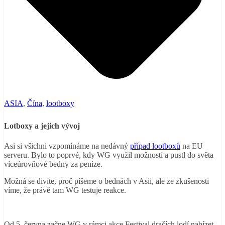
ASIA
,
Čína
,
lootboxy
Lotboxy a jejich vývoj
Asi si všichni vzpomínáme na nedávný
případ lootboxů
na EU
serveru. Bylo to poprvé, kdy WG využil možnosti a pustl do světa
víceúrovňové bedny za peníze.
Možná se divíte, proč píšeme o bednách v Asii, ale ze zkušenosti
víme, že právě tam WG testuje reakce.
Od 5. června začne WG v rámci akce Festival dračích lodí nabízet