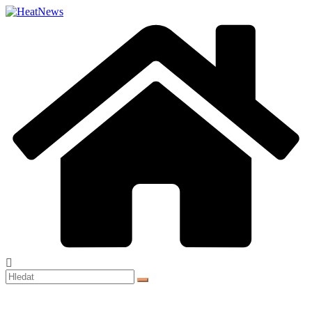
Přeskočit
na
obsah