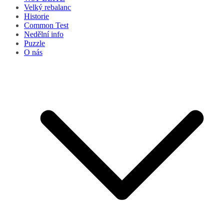
Velký rebalanc
Historie
Common Test
Nedělní info
Puzzle
O nás