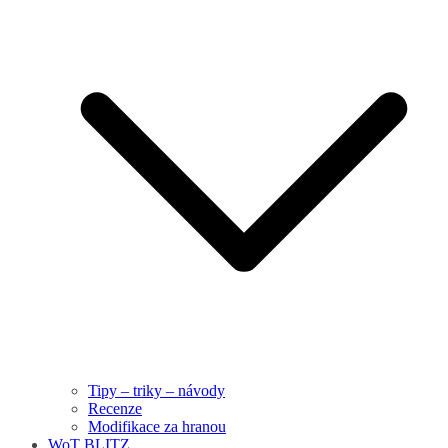
Tipy – triky – návody
Recenze
Modifikace za hranou
WoT BLITZ