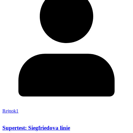
Rejnok1
Supertest: Siegfriedova linie