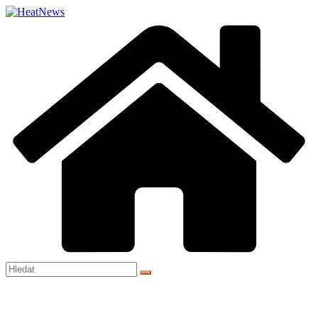
Přeskočit
na
obsah