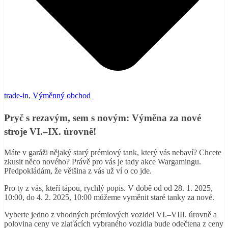
trade-in
,
Výměnný obchod
Pryč s rezavým, sem s novým: Výměna za nové
stroje VI.–IX. úrovně!
Máte v garáži nějaký starý prémiový tank, který vás nebaví? Chcete
zkusit něco nového? Právě pro vás je tady akce Wargamingu.
Předpokládám, že většina z vás už ví o co jde.
Pro ty z vás, kteří tápou, rychlý popis. V době od od
28. 1. 2025
,
10:00
, do
4. 2. 2025
,
10:00 můžeme vyměnit staré tanky za nové.
Vyberte jedno z vhodných prémiových vozidel VI.–VIII. úrovně a
polovina ceny ve zlaťácích vybraného vozidla bude odečtena z ceny