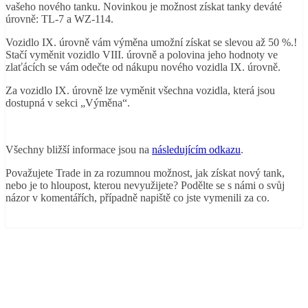
vašeho nového tanku. Novinkou je možnost získat tanky deváté
úrovně: TL-7 a WZ-114.
Vozidlo IX. úrovně vám výměna umožní získat se slevou až 50 %.!
Stačí vyměnit vozidlo VIII. úrovně a polovina jeho hodnoty ve
zlaťácích se vám odečte od nákupu nového vozidla IX. úrovně.
Za vozidlo IX. úrovně lze vyměnit všechna vozidla, která jsou
dostupná v sekci „Výměna“.
Všechny bližší informace jsou na
následujícím odkazu
.
Považujete Trade in za rozumnou možnost, jak získat nový tank,
nebo je to hloupost, kterou nevyužijete? Podělte se s námi o svůj
názor v komentářích, případně napiště co jste vymenili za co.