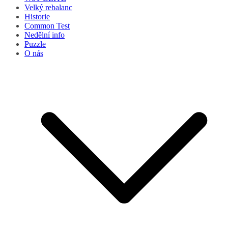
Velký rebalanc
Historie
Common Test
Nedělní info
Puzzle
O nás