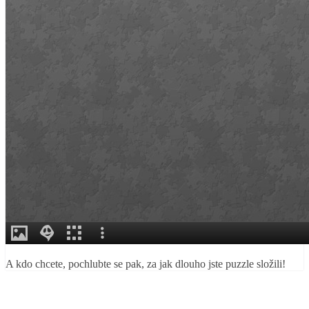
A kdo chcete, pochlubte se pak, za jak dlouho jste puzzle složili!