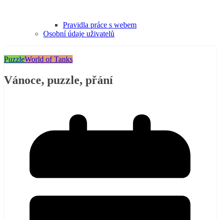
Pravidla práce s webem
Osobní údaje uživatelů
Puzzle
World of Tanks
Vánoce, puzzle, přání