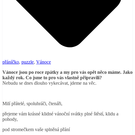
přáníčko
,
puzzle
,
Vánoce
Vánoce jsou po roce zpátky a my pro vás opět něco máme. Jako
každý rok. Co jsme to pro vás vlastně připravili?
Nebudu se dnes dlouho vykecávat, jdeme na věc.
Milí přátelé, spoluhráči, čtenáři,
přejeme vám krásné klidné vánoční svátky plné štěstí, klidu a
pohody,
pod stromečkem vaše splněná přání