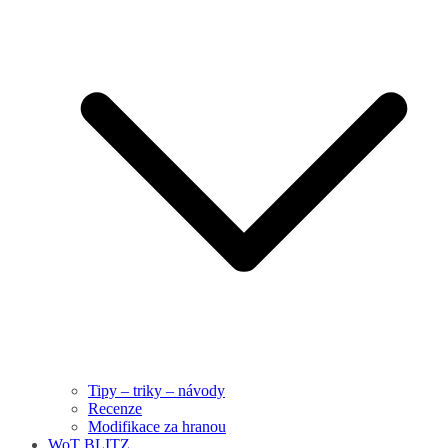
Tipy – triky – návody
Recenze
Modifikace za hranou
WoT BLITZ