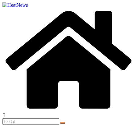
Přeskočit
na
obsah