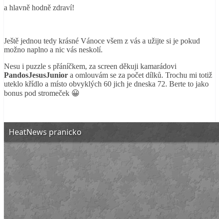
a hlavně hodně zdraví!
Ještě jednou tedy krásné Vánoce všem z vás a užijte si je pokud
možno naplno a nic vás neskolí.
Nesu i puzzle s přáníčkem, za screen děkuji kamarádovi
PandosJesusJunior
a omlouvám se za počet dílků. Trochu mi totiž
uteklo křídlo a místo obvyklých 60 jich je dneska 72. Berte to jako
bonus pod stromeček 😀