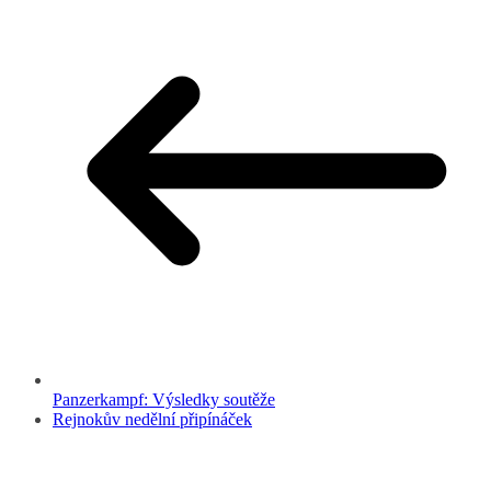
Panzerkampf: Výsledky soutěže
Rejnokův nedělní připínáček