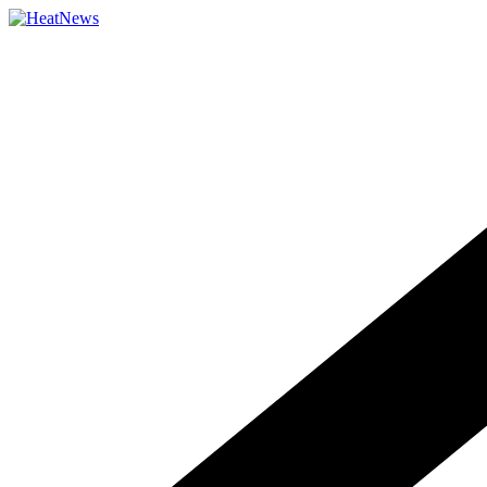
Přeskočit
na
obsah