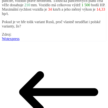
pancíře, vozidlo právě neohromí. Tloušťka pancéřových plátů čela
věže dosahuje
210
mm. Vozidlo má celkovou výdrž
1 500
bodů HP.
Maximální rychlost vozidla je
34
km/h a jeho měrný výkon je
14,33
hp/t.
Pokud je ve hře tolik variant Rusů, proč vlastně neudělat i polské
varianty, že?
Zdroj:
Wotexpress