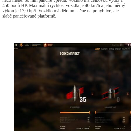
něco méně: 80 mm pancíře vpředu. Vozidlo má celkovou výdrž 1
450 bodů HP.
Maximální rychlost vozidla je 40 km/h a jeho měrný
výkon je 17,9
hp/t.
Vozidlo má dělo umístěné na pohyblivé, ale
slabě pancéřované platformě.