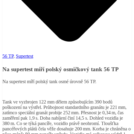
56 TP
,
Supertest
Na supertest míří polský osmičkový tank 56 TP
Na supertest míří polský tank osmé úrovně 56 TP.
Tank ve vyzbrojen 122 mm dělem způsobujícím 390 bodů
poškození na výstřel. Průbojnost standardního granátu je 221 mm,
zatímco speciální granát probije 252 mm. Přesnost je 0,34 m, čas
zaměření pak 1,9 s. Doba nabíjení činí 14,5 s. Dohled vozidla je
380 m. Co se týká pancíře, vozidlo právě neohromí. Tloušťka
pancéřových plátů čela věže dosahuje 200 mm. Korba je chráněna o