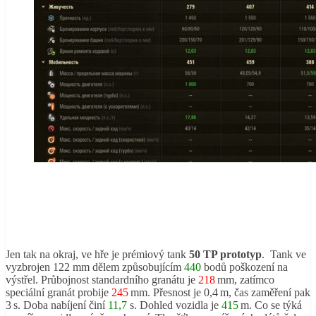
Jen tak na okraj, ve hře je prémiový tank
50 TP prototyp
. Tank ve
vyzbrojen 122 mm dělem způsobujícím
440
bodů poškození na
výstřel. Průbojnost standardního granátu je
218
mm, zatímco
speciální granát probije
245
mm. Přesnost je 0,4 m, čas zaměření pak
3 s. Doba nabíjení činí
11,7
s. Dohled vozidla je
415
m. Co se týká