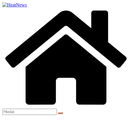
Přeskočit
na
obsah