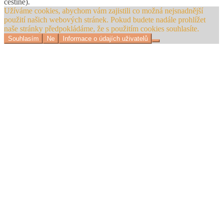
češtině).
Užíváme cookies, abychom vám zajistili co možná nejsnadnější
použití našich webových stránek. Pokud budete nadále prohlížet
naše stránky předpokládáme, že s použitím cookies souhlasíte.
Souhlasím
Ne
Informace o údajích uživatelů