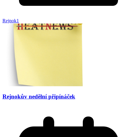
Rejnok1
Rejnokův nedělní připínáček