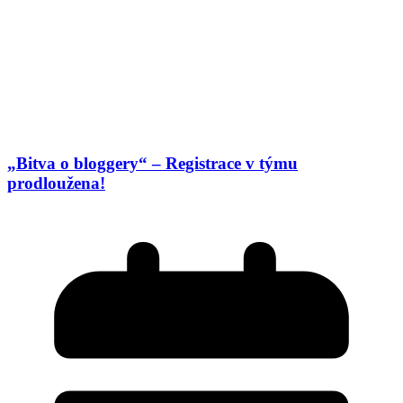
„Bitva o bloggery“ – Registrace v týmu
prodloužena!