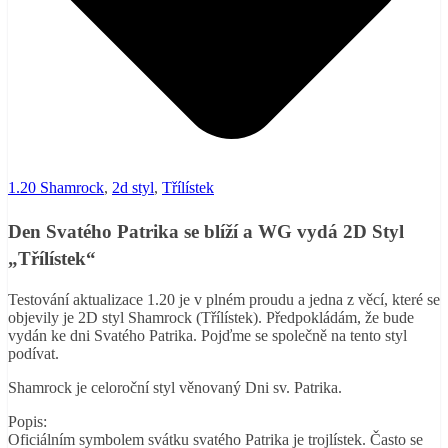
1.20 Shamrock
,
2d styl
,
Třílístek
Den Svatého Patrika se blíží a WG vydá 2D Styl
„Třílístek“
Testování aktualizace 1.20 je v plném proudu a jedna z věcí, které se
objevily je 2D styl Shamrock (Třílístek). Předpokládám, že bude
vydán ke dni Svatého Patrika. Pojďme se společně na tento styl
podívat.
Shamrock je c
eloroční styl věnovaný Dni sv. Patrika.
Popis:
Oficiálním symbolem svátku svatého Patrika je trojlístek.
Často se