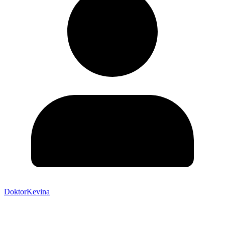
DoktorKevina