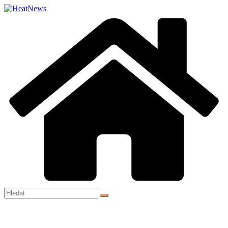
Přeskočit
na
obsah