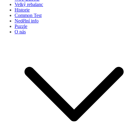
Velký rebalanc
Historie
Common Test
Nedělní info
Puzzle
O nás