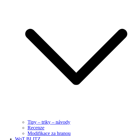
Tipy – triky – návody
Recenze
Modifikace za hranou
WoT BLITZ