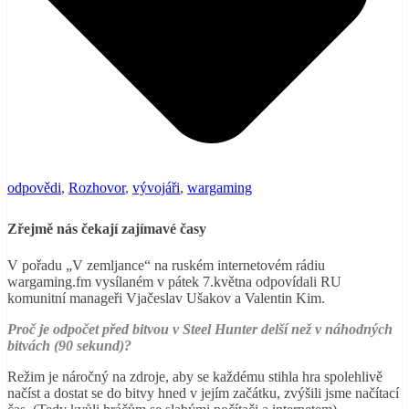
odpovědi
,
Rozhovor
,
vývojáři
,
wargaming
Zřejmě nás čekají zajímavé časy
V pořadu „V zemljance“ na ruském internetovém rádiu
wargaming.fm vysílaném v pátek 7.května odpovídali RU
komunitní manageři Vjačeslav Ušakov a Valentin Kim.
Proč je odpočet před bitvou v Steel Hunter delší než v náhodných
bitvách (90 sekund)?
Režim je náročný na zdroje, aby se každému stihla hra spolehlivě
načíst a dostat se do bitvy hned v jejím začátku, zvýšili jsme načítací