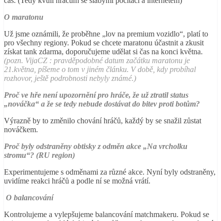
čas. (Tedy kvůli hráčům se slabými počítači a internetem)
O maratonu
Už jsme oznámili, že proběhne „lov na premium vozidlo“, platí to
pro všechny regiony.
Pokud se chcete maratonu účastnit a zkusit
získat tank zdarma, d
oporučujeme udělat si čas na konci května.
(pozn. VijaCZ : pravděpodobné datum začátku maratonu je
21.května, píšeme o tom v jiném článku. V době, kdy probíhal
rozhovor, ještě podrobnosti nebyly známé.)
Proč ve hře není upozornění pro hráče, že už ztratil status
„nováčka“ a že se tedy nebude dostávat do bitev proti botům?
Výrazně by to změnilo chování hráčů, každý by se snažil zůstat
nováčkem.
Proč byly odstraněny
obtisky
z odměn akce „Na vrcholku
stromu“? (RU region)
Experimentujeme s odměnami za různé akce. Nyní byly odstraněny,
uvidíme reakci hráčů a podle ní se možná vrátí.
O balancování
Kontrolujeme a vylepšujeme balancování matchmakeru. Pokud se