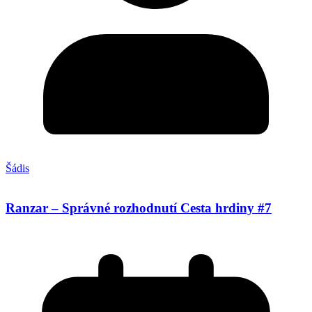
Šádis
Ranzar – Správné rozhodnutí Cesta hrdiny #7