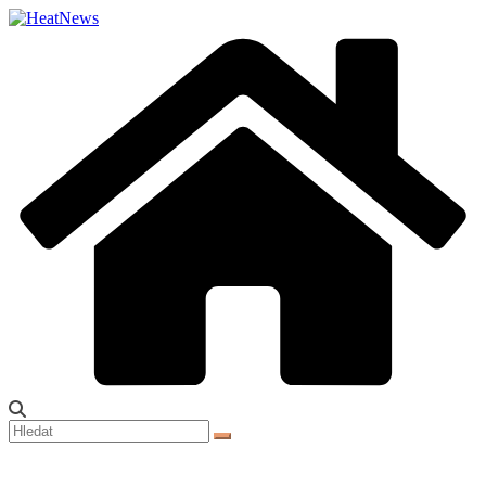
Přeskočit
na
obsah