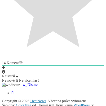
14
Komentáře
Nejstarší
Nejnovější
Nejvíce hlasů
wpDiscuz
Copyright © 2026
HeatNews
. Všechna práva vyhrazena.
Šablona:
ColorMag
od ThemeGrill. Používáme
WordPress
(v