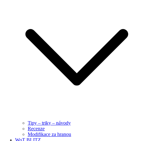
Tipy – triky – návody
Recenze
Modifikace za hranou
WoT BLITZ