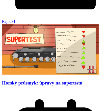
Rejnok1
Horský průsmyk: úpravy na supertestu