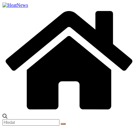
Přeskočit
na
obsah