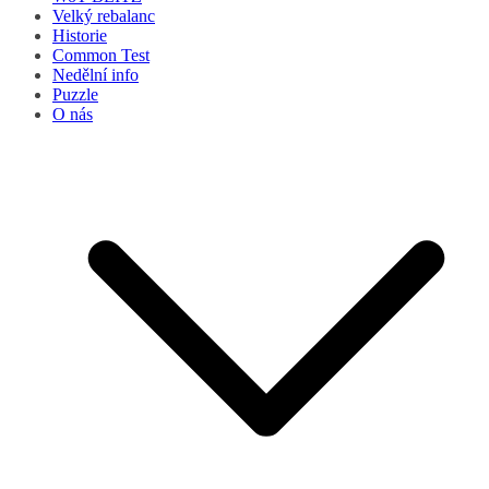
Velký rebalanc
Historie
Common Test
Nedělní info
Puzzle
O nás