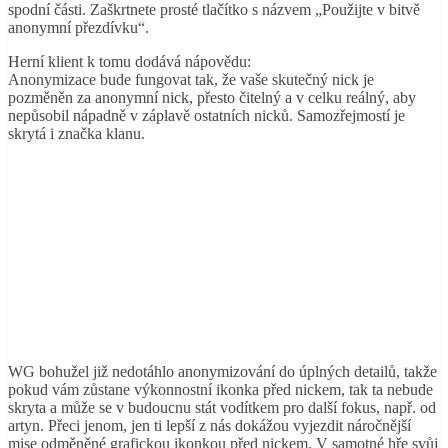
spodní části. Zaškrtnete prosté tlačítko s názvem „Použijte v bitvě
anonymní přezdívku“.
Herní klient k tomu dodává nápovědu:
Anonymizace bude fungovat tak, že vaše skutečný nick je
pozměněn za anonymní nick, přesto čitelný a v celku reálný, aby
nepůsobil nápadně v záplavě ostatních nicků. Samozřejmostí je
skrytá i značka klanu.
WG bohužel již nedotáhlo anonymizování do úplných detailů, takže
pokud vám zůstane výkonnostní ikonka před nickem, tak ta nebude
skryta a může se v budoucnu stát vodítkem pro další fokus, např. od
artyn. Přeci jenom, jen ti lepší z nás dokážou vyjezdit náročnější
mise odměněné grafickou ikonkou před nickem. V samotné hře svůj