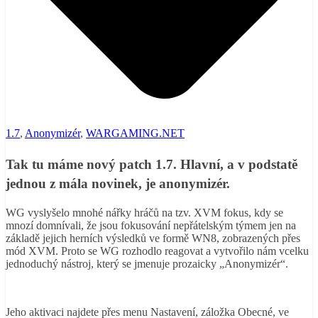
1.7
,
Anonymizér
,
WARGAMING.NET
Tak tu máme nový patch 1.7. Hlavní, a v podstatě
jednou z mála novinek, je anonymizér.
WG vyslyšelo mnohé nářky hráčů na tzv. XVM fokus, kdy se
mnozí domnívali, že jsou fokusování nepřátelským týmem jen na
základě jejich herních výsledků ve formě WN8, zobrazených přes
mód XVM. Proto se WG rozhodlo reagovat a vytvořilo nám vcelku
jednoduchý nástroj, který se jmenuje prozaicky „Anonymizér“.
Jeho aktivaci najdete přes menu Nastavení, záložka Obecné, ve