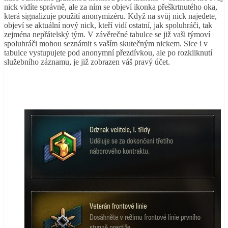
nick vidíte správně, ale za ním se objeví ikonka přeškrtnutého oka,
která signalizuje použití anonymizéru. Když na svůj nick najedete,
objeví se aktuální nový nick, kteří vidí ostatní, jak spoluhráči, tak
zejména nepřátelský tým. V závěrečné tabulce se již vaši týmoví
spoluhráči mohou seznámit s vaším skutečným nickem. Sice i v
tabulce vystupujete pod anonymní přezdívkou, ale po rozkliknutí
služebního záznamu, je již zobrazen váš pravý účet.