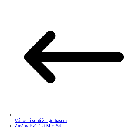
Vánoční soutěž s guthasem
Změny B-C 12t Mle. 54