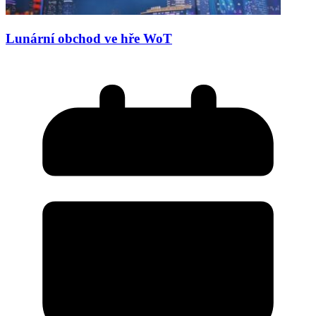
Lunární obchod ve hře WoT