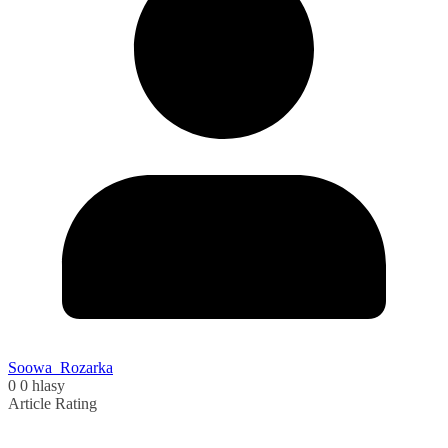
Soowa_Rozarka
0
0
hlasy
Article Rating